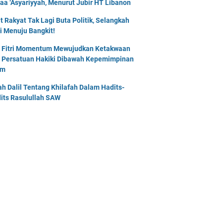
naa ‘Asyariyyah, Menurut Jubir HT Libanon
t Rakyat Tak Lagi Buta Politik, Selangkah
i Menuju Bangkit!
l Fitri Momentum Mewujudkan Ketakwaan
 Persatuan Hakiki Dibawah Kepemimpinan
am
lah Dalil Tentang Khilafah Dalam Hadits-
its Rasulullah SAW