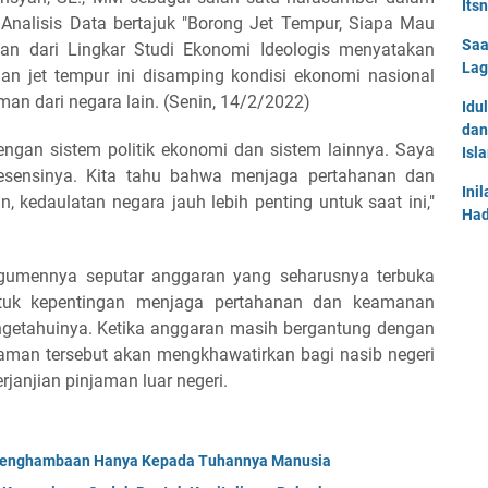
Its
 Analisis Data bertajuk "Borong Jet Tempur, Siapa Mau
Saa
ian dari Lingkar Studi Ekonomi Ideologis menyatakan
Lag
an jet tempur ini disamping kondisi ekonomi nasional
man dari negara lain. (Senin, 14/2/2022)
Idu
dan
engan sistem politik ekonomi dan sistem lainnya. Saya
Isl
 esensinya. Kita tahu bahwa menjaga pertahanan dan
Ini
 kedaulatan negara jauh lebih penting untuk saat ini,"
Had
rgumennya seputar anggaran yang seharusnya terbuka
ntuk kepentingan menjaga pertahanan dan keamanan
ngetahuinya. Ketika anggaran masih bergantung dengan
injaman tersebut akan mengkhawatirkan bagi nasib negeri
janjian pinjaman luar negeri.
 Penghambaan Hanya Kepada Tuhannya Manusia