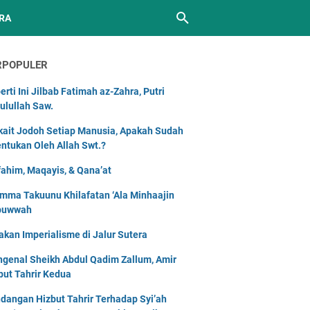
RA
RPOPULER
erti Ini Jilbab Fatimah az-Zahra, Putri
ulullah Saw.
kait Jodoh Setiap Manusia, Apakah Sudah
entukan Oleh Allah Swt.?
ahim, Maqayis, & Qana’at
mma Takuunu Khilafatan ‘Ala Minhaajin
buwwah
akan Imperialisme di Jalur Sutera
genal Sheikh Abdul Qadim Zallum, Amir
but Tahrir Kedua
dangan Hizbut Tahrir Terhadap Syi’ah