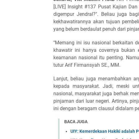
[LIVE] Insight #137 Pusat Kajian Dan
digempur Jendral?". Beliau juga bag
kekhawatirannya akan tujuan pembeli
yang belum berdaulat penuh dari pinja
"Memang ini isu nasional berkaitan d
khawatir ini hanya covernya bukan
keamanan nasional itu penting. Namun,
tutur Arif Firmansyah SE., MM.
Lanjut, beliau juga menambahkan a
kepada masyarakat. Jadi, meski u
nasional, masyarakat juga berhak me
pinjaman dari luar negeri. Artinya, p
ini dengan beragam clausul didalam per
BACA JUGA
UIY: Kemerdekaan Hakiki adalah