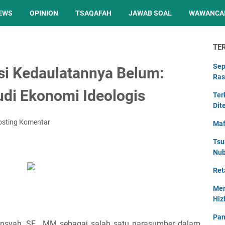
EWS
OPINION
TSAQAFAH
JAWAB SOAL
WAWANCA
TE
Sep
si Kedaulatannya Belum:
Ras
di Ekonomi Ideologis
Ter
Dit
osting Komentar
Maf
Tsu
Nu
Ret
Men
Hiz
Pan
ansyah, SE., MM sebagai salah satu narasumber dalam