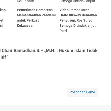
gkap
Pemerintah Berpotensi
Video Pembakaran
Memanfaatkan Pandemi
Halte Busway Benarkan
net
untuk Perkuat
Penyusup, Roy Suryo:
si
Kekuasaan
Semoga Ditindaklanjuti
Polri
l Chair Ramadhan.S.H.,M.H. : Hukum Islam Tidak
if "
Postingan Lama