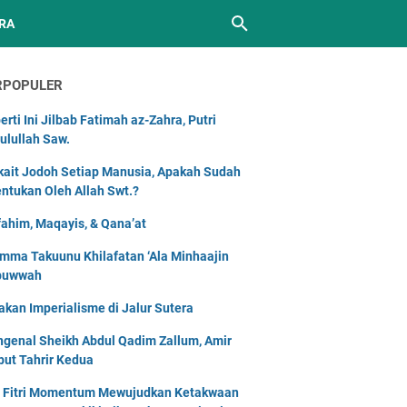
RA
RPOPULER
erti Ini Jilbab Fatimah az-Zahra, Putri
ulullah Saw.
kait Jodoh Setiap Manusia, Apakah Sudah
entukan Oleh Allah Swt.?
ahim, Maqayis, & Qana’at
mma Takuunu Khilafatan ‘Ala Minhaajin
buwwah
akan Imperialisme di Jalur Sutera
genal Sheikh Abdul Qadim Zallum, Amir
but Tahrir Kedua
l Fitri Momentum Mewujudkan Ketakwaan