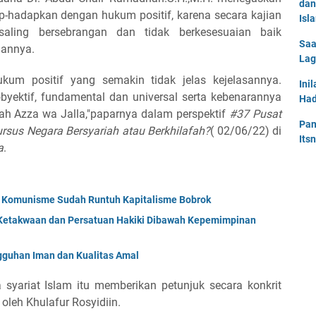
dan
ap-hadapkan dengan hukum positif, karena secara kajian
Isl
aling bersebrangan dan tidak berkesesuaian baik
Saa
uannya.
Lag
 hukum positif yang semakin tidak jelas kejelasannya.
Ini
obyektif, fundamental dan universal serta kebenarannya
Had
llah Azza wa Jalla,"paparnya dalam perspektif
#37 Pusat
Pan
ursus Negara Bersyariah atau Berkhilafah?
( 02/06/22) di
Its
a
.
; Komunisme Sudah Runtuh Kapitalisme Bobrok
Ketakwaan dan Persatuan Hakiki Dibawah Kepemimpinan
uhan Iman dan Kualitas Amal
syariat Islam itu memberikan petunjuk secara konkrit
 oleh Khulafur Rosyidiin.