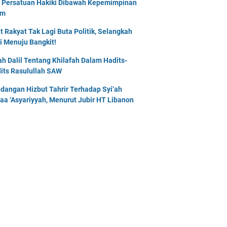
 Persatuan Hakiki Dibawah Kepemimpinan
am
t Rakyat Tak Lagi Buta Politik, Selangkah
i Menuju Bangkit!
lah Dalil Tentang Khilafah Dalam Hadits-
its Rasulullah SAW
dangan Hizbut Tahrir Terhadap Syi’ah
naa ‘Asyariyyah, Menurut Jubir HT Libanon