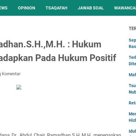
EWS
OPINION
TSAQAFAH
JAWAB SOAL
WAWANCA
TE
Sep
adhan.S.H.,M.H. : Hukum
Ras
hadapkan Pada Hukum Positif
Ter
Dit
g Komentar
Maf
Tsu
Nu
Ret
Men
Hiz
Idu
dana Dr. Abdul Chair Ramadhan.S.H.,M.H. menegaskan