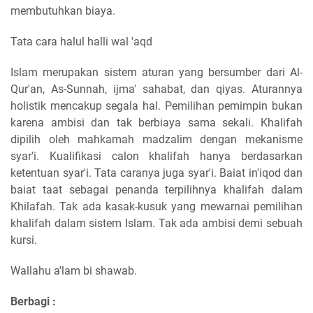
membutuhkan biaya.
Tata cara halul halli wal 'aqd
Islam merupakan sistem aturan yang bersumber dari Al-
Qur'an, As-Sunnah, ijma' sahabat, dan qiyas. Aturannya
holistik mencakup segala hal. Pemilihan pemimpin bukan
karena ambisi dan tak berbiaya sama sekali. Khalifah
dipilih oleh mahkamah madzalim dengan mekanisme
syar'i. Kualifikasi calon khalifah hanya berdasarkan
ketentuan syar'i. Tata caranya juga syar'i. Baiat in'iqod dan
baiat taat sebagai penanda terpilihnya khalifah dalam
Khilafah. Tak ada kasak-kusuk yang mewarnai pemilihan
khalifah dalam sistem Islam. Tak ada ambisi demi sebuah
kursi.
Wallahu a'lam bi shawab.
Berbagi :