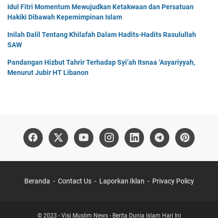
Idul Fitri Momentum Mewujudkan Ketakwaan dan Persatuan
Hakiki Dibawah Kepemimpinan Islam
Inilah Dalil Tentang Khilafah Dalam Hadits-Hadits Rasulullah
SAW
Pandangan Hizbut Tahrir Terhadap Syi’ah Itsnaa ‘Asyariyyah,
Menurut Jubir HT Libanon
Beranda
Contact Us
Laporkan Iklan
Privacy Policy
© 2023 -
Visi Muslim News - Berita Dunia Islam Hari Ini