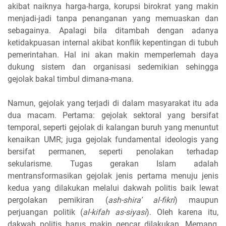
akibat naiknya harga-harga, korupsi birokrat yang makin
menjadi-jadi tanpa penanganan yang memuaskan dan
sebagainya. Apalagi bila ditambah dengan adanya
ketidakpuasan internal akibat konflik kepentingan di tubuh
pemerintahan. Hal ini akan makin memperlemah daya
dukung sistem dan organisasi sedemikian sehingga
gejolak bakal timbul dimana-mana.
Namun, gejolak yang terjadi di dalam masyarakat itu ada
dua macam. Pertama: gejolak sektoral yang bersifat
temporal, seperti gejolak di kalangan buruh yang menuntut
kenaikan UMR; juga gejolak fundamental ideologis yang
bersifat permanen, seperti penolakan terhadap
sekularisme. Tugas gerakan Islam adalah
mentransformasikan gejolak jenis pertama menuju jenis
kedua yang dilakukan melalui dakwah politis baik lewat
pergolakan pemikiran (
ash-shira’ al-fikri
) maupun
perjuangan politik (
al-kifah as-siyasi
). Oleh karena itu,
dakwah politis harus makin gencar dilakukan. Memang,