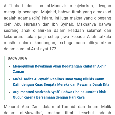
At-Thabari dan Ibn al-Mundzir menjelaskan, dengan
mengutip pendapat Mujahid, bahwa fitrah yang dimaksud
adalah agama (dîn) Islam. Ini juga makna yang dipegang
oleh Abu Hurairah dan Ibn Syihab. Maknanya bahwa
seorang anak dilahirkan dalam keadaan selamat dari
kekufuran. Itulah janji setiap jiwa kepada Allah tatkala
masih dalam kandungan, sebagaimana diisyaratkan
dalam surat al-A’raf ayat 172.
BACA JUGA
Meneguhkan Keyakinan Akan Kedatangan Khilafah Akhir
Zaman
Ma’al Hadits Al-Syarif: Realitas Umat yang Dilukis Kaum
Kafir dengan Kuas Senjata Mereka dan Pewarna Darah Kita
Argumentasi Madzhab Syafi'i Bahwa Shalat Jum’at Tidak
Gugur Karena Bersamaan dengan Hari Raya
Menurut Abu ‘Amr dalam at-Tamhîd dan Imam Malik
dalam al-Muwatha’, makna fitrah tersebut adalah