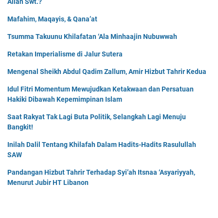
Allah Swt.?
Mafahim, Maqayis, & Qana’at
Tsumma Takuunu Khilafatan ‘Ala Minhaajin Nubuwwah
Retakan Imperialisme di Jalur Sutera
Mengenal Sheikh Abdul Qadim Zallum, Amir Hizbut Tahrir Kedua
Idul Fitri Momentum Mewujudkan Ketakwaan dan Persatuan
Hakiki Dibawah Kepemimpinan Islam
Saat Rakyat Tak Lagi Buta Politik, Selangkah Lagi Menuju
Bangkit!
Inilah Dalil Tentang Khilafah Dalam Hadits-Hadits Rasulullah
SAW
Pandangan Hizbut Tahrir Terhadap Syi’ah Itsnaa ‘Asyariyyah,
Menurut Jubir HT Libanon