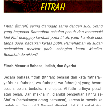
Fitrah (fithrah) sering dianggap sama dengan suci. Orang
yang berpuasa Ramadhan sebulan penuh dan memasuki
Idul Fitri dianggap kembali pada fitrah, yaitu kembali suci,
tanpa dosa, bagaikan kertas putih. Pemahaman ini sudah
sedemikian melekat pada sebagian kaum Muslim.
Benarkah demikian?
Fitrah Menurut Bahasa, Istilah, dan Syariat
Secara bahasa, fitrah (fithrah) berasal dari kata fathara–
yafthuru–fathr[an] wa futhr[an] wa fithrat[an] yang berarti
pecah, belah, berbuka, mencipta. Al-fathr artinya pecah
atau belah. Dari makna ini, diambil pengertian Fithru as-
Shâ’im (berbukanya orang berpuasa), karena ia membuka
mulutnya. Tanggal 1 Syawal disebut Idul Fitri, yakni Hari