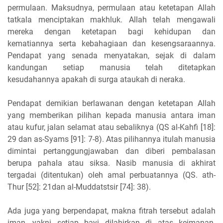
permulaan. Maksudnya, permulaan atau ketetapan Allah
tatkala menciptakan makhluk. Allah telah mengawali
mereka dengan ketetapan bagi kehidupan dan
kematiannya serta kebahagiaan dan kesengsaraannya.
Pendapat yang senada menyatakan, sejak di dalam
kandungan setiap manusia telah ditetapkan
kesudahannya apakah di surga ataukah di neraka.
Pendapat demikian berlawanan dengan ketetapan Allah
yang memberikan pilihan kepada manusia antara iman
atau kufur, jalan selamat atau sebaliknya (QS al-Kahfi [18]:
29 dan as-Syams [91]: 7-8). Atas pilihannya itulah manusia
dimintai pertanggungjawaban dan diberi pembalasan
berupa pahala atau siksa. Nasib manusia di akhirat
tergadai (ditentukan) oleh amal perbuatannya (QS. ath-
Thur [52]: 21dan al-Muddatstsir [74]: 38).
Ada juga yang berpendapat, makna fitrah tersebut adalah
iman, yakni setiap bayi dilahirkan di atas keimanan.