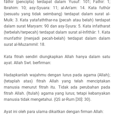
fâthir (pencipta) terdapat dalam Yusuf: 101; Fathir: 1;
Ibrahim: 10; asy-Syuara: 11; al-An’am: 14. Kata futhûr
(sesuatu yang tidak seimbang) terdapat dalam surat al-
Mulk: 3. Kata yatafaththar-na (pecah atau belah) terdapat
dalam surat Maryam: 90 dan asy-Syura: 5. Kata infatharat
(terbelah/terpecah) terdapat dalam surat al-Infithâr: 1. Kata
munfathir (menjadi pecah-belah) terdapat dalam dalam
surat al-Muzammil: 18.
Kata fitrah sendiri diungkapkan Allah hanya dalam satu
ayat. Allah Swt. berfirman:
Hadapkanlah wajahmu dengan lurus pada agama (Allah);
(tetaplah atas) fitrah Allah yang telah menciptakan
manusia menurut fitrah itu. Tidak ada perubahan pada
fitrah Allah. (Itulah) agama yang lurus; tetapi kebanyakan
manusia tidak mengetahui. (QS ar-Rum [30]: 30).
Ayat ini oleh para ulama dikaitkan dengan firman Allah: