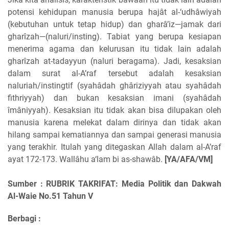
potensi kehidupan manusia berupa hajât al-‘udhâwiyah
(kebutuhan untuk tetap hidup) dan gharâ’iz—jamak dari
gharîzah—(naluri/insting). Tabiat yang berupa kesiapan
menerima agama dan kelurusan itu tidak lain adalah
gharîzah at-tadayyun (naluri beragama). Jadi, kesaksian
dalam surat al-A’raf tersebut adalah kesaksian
naluriah/instingtif (syahâdah ghâriziyyah atau syahâdah
fithriyyah) dan bukan kesaksian imani (syahâdah
îmâniyyah). Kesaksian itu tidak akan bisa dilupakan oleh
manusia karena melekat dalam dirinya dan tidak akan
hilang sampai kematiannya dan sampai generasi manusia
yang terakhir. Itulah yang ditegaskan Allah dalam al-A’raf
ayat 172-173. Wallâhu a‘lam bi as-shawâb.
[YA/AFA/VM]
Sumber : RUBRIK TAKRIFAT: Media Politik dan Dakwah
Al-Waie No.51 Tahun V
Berbagi :