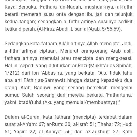
Raya Berbuka. Fathara an-Nâqah, mashdar-nya, al-fathr
berarti memerah susu onta dengan ibu jari dan telunjuk
kedua tangan; sedangkan al-futhr artinya susunya sedikit
ketika diperah, (Al-Firuz Abadi, Lisân al-‘Arab, 5/55-59).
Sedangkan kata fathara Allâh artinya Allah mencipta. Jadi,
al-fithr artinya ciptaan. Menurut orang-orang Arab asli,
fathara artinya memulai atau mencipta dan mengkreasi.
Hal ini seperti yang dituturkan ar-Razi (Mukhtâr as-Shihâh,
1/212) dari Ibn ‘Abbas ra. yang berkata, “Aku tidak tahu
apa arti Fâthir as-Samawât hingga datang kepadaku dua
orang Arab Baduwi yang sedang berselisih mengenai
sumur. Salah seorang dari mereka berkata, ‘Fathartuhâ,’
yakni ibtadâ’tuhâ (Aku yang memulai/membuatnya).”
Dalam al-Quran, kata fathara (mencipta) terdapat dalam
surat al-An‘am: 67; ar-Rum: 30; al-Isra’: 51; Thaha: 72; Hud:
51; Yasin: 22; aL-Anbiya’: 56; dan az-Zukhruf: 27. Kata