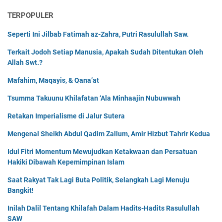
TERPOPULER
Seperti Ini Jilbab Fatimah az-Zahra, Putri Rasulullah Saw.
Terkait Jodoh Setiap Manusia, Apakah Sudah Ditentukan Oleh
Allah Swt.?
Mafahim, Maqayis, & Qana’at
Tsumma Takuunu Khilafatan ‘Ala Minhaajin Nubuwwah
Retakan Imperialisme di Jalur Sutera
Mengenal Sheikh Abdul Qadim Zallum, Amir Hizbut Tahrir Kedua
Idul Fitri Momentum Mewujudkan Ketakwaan dan Persatuan
Hakiki Dibawah Kepemimpinan Islam
Saat Rakyat Tak Lagi Buta Politik, Selangkah Lagi Menuju
Bangkit!
Inilah Dalil Tentang Khilafah Dalam Hadits-Hadits Rasulullah
SAW