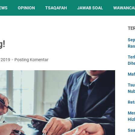
EWS
OPINION
TSAQAFAH
JAWAB SOAL
WAWANCA
TE
Sep
g!
Ras
Ter
, 2019
Posting Komentar
Dit
Maf
Tsu
Nu
Ret
Men
Hiz
Saa