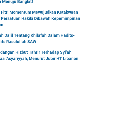
i Menuju Bangkit!
l Fitri Momentum Mewujudkan Ketakwaan
 Persatuan Hakiki Dibawah Kepemimpinan
am
lah Dalil Tentang Khilafah Dalam Hadits-
its Rasulullah SAW
dangan Hizbut Tahrir Terhadap Syi’ah
naa ‘Asyariyyah, Menurut Jubir HT Libanon