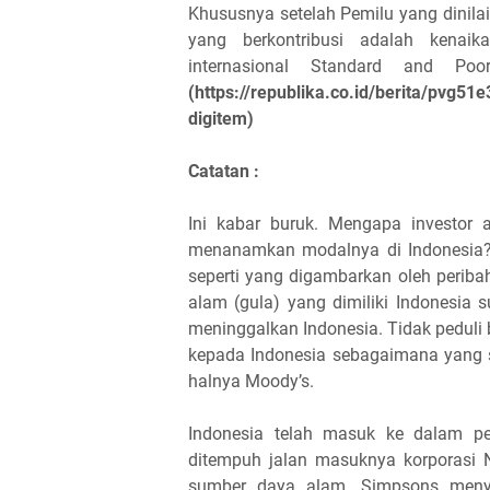
Khususnya setelah Pemilu yang dinilai
yang berkontribusi adalah kenaik
internasional Standard and Po
(https://republika.co.id/berita/pvg5
digitem)
Catatan :
Ini kabar buruk. Mengapa investor a
menanamkan modalnya di Indonesia? E
seperti yang digambarkan oleh periba
alam (gula) yang dimiliki Indonesia 
meninggalkan Indonesia. Tidak pedul
kepada Indonesia sebagaimana yang se
halnya Moody’s.
Indonesia telah masuk ke dalam pe
ditempuh jalan masuknya korporasi N
sumber daya alam. Simpsons meny