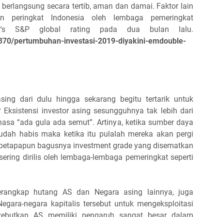
 berlangsung secara tertib, aman dan damai. Faktor lain
an peringkat Indonesia oleh lembaga pemeringkat
or's S&P global rating pada dua bulan lalu.
1e370/pertumbuhan-investasi-2019-diyakini-emdouble-
sing dari dulu hingga sekarang begitu tertarik untuk
ksistensi investor asing sesungguhnya tak lebih dari
hasa “ada gula ada semut”. Artinya, ketika sumber daya
sudah habis maka ketika itu pulalah mereka akan pergi
i betapapun bagusnya investment grade yang disematkan
ring dirilis oleh lembaga-lembaga pemeringkat seperti
rangkap hutang AS dan Negara asing lainnya, juga
egara-negara kapitalis tersebut untuk mengeksploitasi
ebutkan AS memiliki pengaruh sangat besar dalam