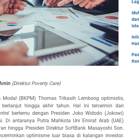
Lag
Idu
dan
Isl
Ini
Had
Pan
Its
 Amin
(Direktur Poverty Care)
 Modal (BKPM) Thomas Trikasih Lembong optimistis,
 berlanjut hingga akhir tahun. Hal ini tercermin dari
antre’ bertemu dengan Presiden Joko Widodo (Jokowi)
i. Di antaranya Putra Mahkota Uni Emirat Arab (UAE)
n hingga Presiden Direktur SoftBank Masayoshi Son.
ncerminkan optimisme luar biasa di kalangan investor.