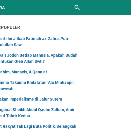
RA
RPOPULER
erti Ini Jilbab Fatimah az-Zahra, Putri
ulullah Saw.
kait Jodoh Setiap Manusia, Apakah Sudah
entukan Oleh Allah Swt.?
ahim, Maqayis, & Qana’at
mma Takuunu Khilafatan ‘Ala Minhaajin
buwwah
akan Imperialisme di Jalur Sutera
genal Sheikh Abdul Qadim Zallum, Amir
but Tahrir Kedua
t Rakyat Tak Lagi Buta Politik, Selangkah