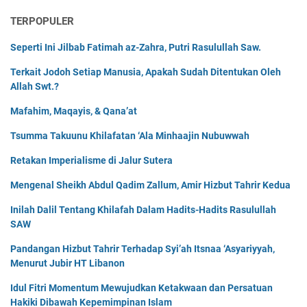
TERPOPULER
Seperti Ini Jilbab Fatimah az-Zahra, Putri Rasulullah Saw.
Terkait Jodoh Setiap Manusia, Apakah Sudah Ditentukan Oleh
Allah Swt.?
Mafahim, Maqayis, & Qana’at
Tsumma Takuunu Khilafatan ‘Ala Minhaajin Nubuwwah
Retakan Imperialisme di Jalur Sutera
Mengenal Sheikh Abdul Qadim Zallum, Amir Hizbut Tahrir Kedua
Inilah Dalil Tentang Khilafah Dalam Hadits-Hadits Rasulullah
SAW
Pandangan Hizbut Tahrir Terhadap Syi’ah Itsnaa ‘Asyariyyah,
Menurut Jubir HT Libanon
Idul Fitri Momentum Mewujudkan Ketakwaan dan Persatuan
Hakiki Dibawah Kepemimpinan Islam