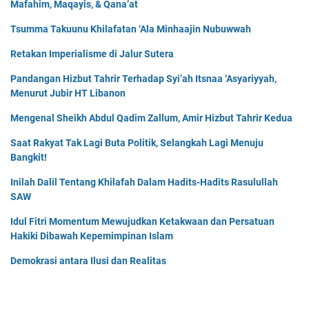
Mafahim, Maqayis, & Qana’at
Tsumma Takuunu Khilafatan ‘Ala Minhaajin Nubuwwah
Retakan Imperialisme di Jalur Sutera
Pandangan Hizbut Tahrir Terhadap Syi’ah Itsnaa ‘Asyariyyah,
Menurut Jubir HT Libanon
Mengenal Sheikh Abdul Qadim Zallum, Amir Hizbut Tahrir Kedua
Saat Rakyat Tak Lagi Buta Politik, Selangkah Lagi Menuju
Bangkit!
Inilah Dalil Tentang Khilafah Dalam Hadits-Hadits Rasulullah
SAW
Idul Fitri Momentum Mewujudkan Ketakwaan dan Persatuan
Hakiki Dibawah Kepemimpinan Islam
Demokrasi antara Ilusi dan Realitas