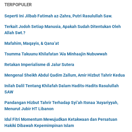
TERPOPULER
Seperti Ini Jilbab Fatimah az-Zahra, Putri Rasulullah Saw.
Terkait Jodoh Setiap Manusia, Apakah Sudah Ditentukan Oleh
Allah Swt.?
Mafahim, Maqayis, & Qana’at
Tsumma Takuunu Khilafatan ‘Ala Minhaajin Nubuwwah
Retakan Imperialisme di Jalur Sutera
Mengenal Sheikh Abdul Qadim Zallum, Amir Hizbut Tahrir Kedua
Inilah Dalil Tentang Khilafah Dalam Hadits-Hadits Rasulullah
SAW
Pandangan Hizbut Tahrir Terhadap Syi’ah Itsnaa ‘Asyariyyah,
Menurut Jubir HT Libanon
Idul Fitri Momentum Mewujudkan Ketakwaan dan Persatuan
Hakiki Dibawah Kepemimpinan Islam