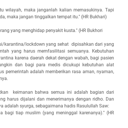
u wilayah, maka janganlah kalian memasukinya. Tapi
da, maka jangan tinggalkan tempat itu." (HR Bukhari)
rang yang menghidap penyakit kusta." (HR Bukhori
si/karantina/lockdown yang sehat dipisahkan dari yang
rintah yang harus memfasilitasi semuanya. Kebutuhan
rantina karena daerah dekat dengan wabah, bagi pasien
mungkin dan bagi para medis dicukupi kebutuhan alat
kus pemerintah adalah memberikan rasa aman, nyaman,
nya.
uatkan keimanan bahwa semua ini adalah bagian dari
yang harus dijalani dan menerimanya dengan ridho. Dan
inya adalah syurga, sebagaimana hadis Rasulullah Saw:
a bagi tiap muslim (yang meninggal karenanya)." (HR