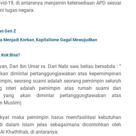
vid-19, di antaranya menjamin ketersediaan APD sesuai
ni tugas negara.
an Gen Z
da Menjadi Korban, Kapitalisme Gagal Mewujudkan
 Kok Bisa?
n, Dari Ibn Umar ra. Dari Nabi saw, beliau bersabda : “
akan dimintai pertanggungjawaban atas kepemimpinan
impin, seorang suami adalah seorang pemimpin seluruh
ang isteri adalah pemimpin atas rumah suami dan
n yang akan dimintai pertanggungtawaban atas
an Muslim)
kyat maka pemimpin harus memfasilitasi kebutuhan
di dalam Islam jelas sebagaimana dicontohkan oleh
Al Khaththab, di antaranya: