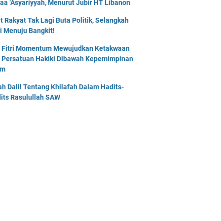
naa ‘Asyariyyah, Menurut Jubir HT Libanon
t Rakyat Tak Lagi Buta Politik, Selangkah
i Menuju Bangkit!
l Fitri Momentum Mewujudkan Ketakwaan
 Persatuan Hakiki Dibawah Kepemimpinan
am
lah Dalil Tentang Khilafah Dalam Hadits-
its Rasulullah SAW