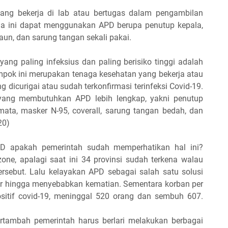
ang bekerja di lab atau bertugas dalam pengambilan
ua ini dapat menggunakan APD berupa penutup kepala,
n, dan sarung tangan sekali pakai.
ang paling infeksius dan paling berisiko tinggi adalah
ompok ini merupakan tenaga kesehatan yang bekerja atau
dicurigai atau sudah terkonfirmasi terinfeksi Covid-19.
h yang membutuhkan APD lebih lengkap, yakni penutup
ta, masker N-95, coverall, sarung tangan bedah, dan
20)
D apakah pemerintah sudah memperhatikan hal ini?
one, apalagi saat ini 34 provinsi sudah terkena walau
ersebut. Lalu kelayakan APD sebagai salah satu solusi
lar hingga menyebabkan kematian. Sementara korban per
ositif covid-19, meninggal 520 orang dan sembuh 607.
ertambah pemerintah harus berlari melakukan berbagai