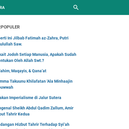
RA
RPOPULER
erti Ini Jilbab Fatimah az-Zahra, Putri
ulullah Saw.
kait Jodoh Setiap Manusia, Apakah Sudah
entukan Oleh Allah Swt.?
ahim, Maqayis, & Qana’at
mma Takuunu Khilafatan ‘Ala Minhaajin
buwwah
akan Imperialisme di Jalur Sutera
genal Sheikh Abdul Qadim Zallum, Amir
but Tahrir Kedua
dangan Hizbut Tahrir Terhadap Syi’ah