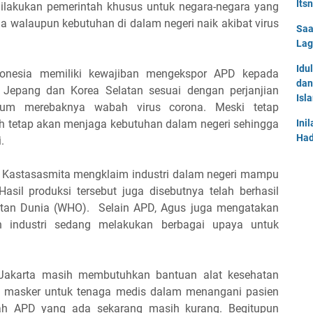
Its
 dilakukan pemerintah khusus untuk negara-negara yang
ia walaupun kebutuhan di dalam negeri naik akibat virus
Saa
Lag
Idu
onesia memiliki kewajiban mengekspor APD kepada
dan
ti Jepang dan Korea Selatan sesuai dengan perjanjian
Isl
belum merebaknya wabah virus corona. Meski tetap
h tetap akan menjaga kebutuhan dalam negeri sehingga
Ini
Had
.
 Kastasasmita mengklaim industri dalam negeri mampu
asil produksi tersebut juga disebutnya telah berhasil
atan Dunia (WHO). Selain APD, Agus juga mengatakan
 industri sedang melakukan berbagai upaya untuk
 Jakarta masih membutuhkan bantuan alat kesehatan
rta masker untuk tenaga medis dalam menangani pasien
umlah APD yang ada sekarang masih kurang. Begitupun