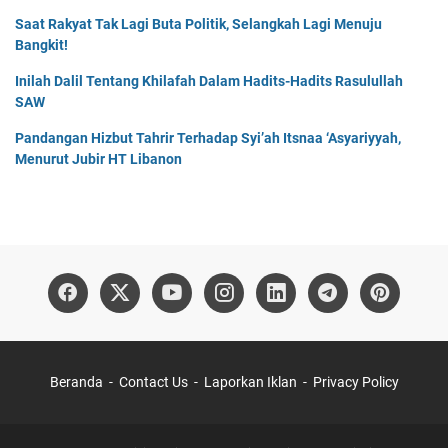
Saat Rakyat Tak Lagi Buta Politik, Selangkah Lagi Menuju
Bangkit!
Inilah Dalil Tentang Khilafah Dalam Hadits-Hadits Rasulullah
SAW
Pandangan Hizbut Tahrir Terhadap Syi’ah Itsnaa ‘Asyariyyah,
Menurut Jubir HT Libanon
Beranda
Contact Us
Laporkan Iklan
Privacy Policy