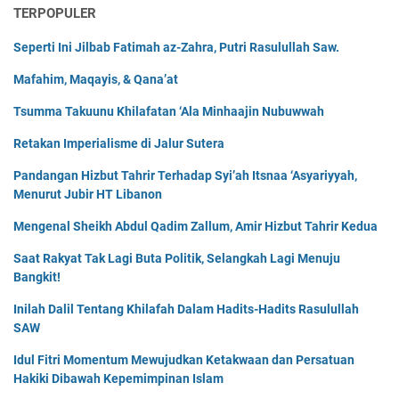
TERPOPULER
Seperti Ini Jilbab Fatimah az-Zahra, Putri Rasulullah Saw.
Mafahim, Maqayis, & Qana’at
Tsumma Takuunu Khilafatan ‘Ala Minhaajin Nubuwwah
Retakan Imperialisme di Jalur Sutera
Pandangan Hizbut Tahrir Terhadap Syi’ah Itsnaa ‘Asyariyyah,
Menurut Jubir HT Libanon
Mengenal Sheikh Abdul Qadim Zallum, Amir Hizbut Tahrir Kedua
Saat Rakyat Tak Lagi Buta Politik, Selangkah Lagi Menuju
Bangkit!
Inilah Dalil Tentang Khilafah Dalam Hadits-Hadits Rasulullah
SAW
Idul Fitri Momentum Mewujudkan Ketakwaan dan Persatuan
Hakiki Dibawah Kepemimpinan Islam