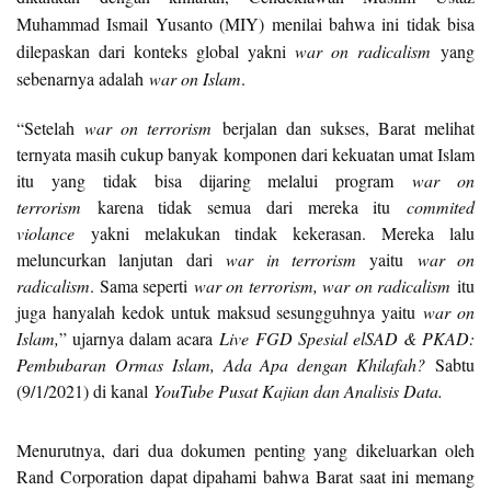
Muhammad Ismail Yusanto (MIY) menilai bahwa ini tidak bisa
dilepaskan dari konteks global yakni
war on radicalism
yang
sebenarnya adalah
war on Islam
.
“Setelah
war on terrorism
berjalan dan sukses, Barat melihat
ternyata masih cukup banyak komponen dari kekuatan umat Islam
itu yang tidak bisa dijaring melalui program
war on
terrorism
karena tidak semua dari mereka itu
commited
violance
yakni melakukan tindak kekerasan. Mereka lalu
meluncurkan lanjutan dari
war in terrorism
yaitu
war on
radicalism
. Sama seperti
war on terrorism, war on radicalism
itu
juga hanyalah kedok untuk maksud sesungguhnya yaitu
war on
Islam,
” ujarnya dalam acara
Live FGD Spesial elSAD & PKAD:
Pembubaran Ormas Islam, Ada Apa dengan Khilafah?
Sabtu
(9/1/2021) di kanal
YouTube Pusat Kajian dan Analisis Data.
Menurutnya, dari dua dokumen penting yang dikeluarkan oleh
Rand Corporation dapat dipahami bahwa Barat saat ini memang