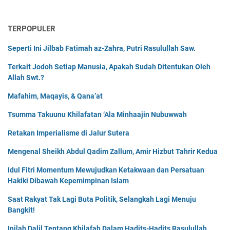
TERPOPULER
Seperti Ini Jilbab Fatimah az-Zahra, Putri Rasulullah Saw.
Terkait Jodoh Setiap Manusia, Apakah Sudah Ditentukan Oleh
Allah Swt.?
Mafahim, Maqayis, & Qana’at
Tsumma Takuunu Khilafatan ‘Ala Minhaajin Nubuwwah
Retakan Imperialisme di Jalur Sutera
Mengenal Sheikh Abdul Qadim Zallum, Amir Hizbut Tahrir Kedua
Idul Fitri Momentum Mewujudkan Ketakwaan dan Persatuan
Hakiki Dibawah Kepemimpinan Islam
Saat Rakyat Tak Lagi Buta Politik, Selangkah Lagi Menuju
Bangkit!
Inilah Dalil Tentang Khilafah Dalam Hadits-Hadits Rasulullah