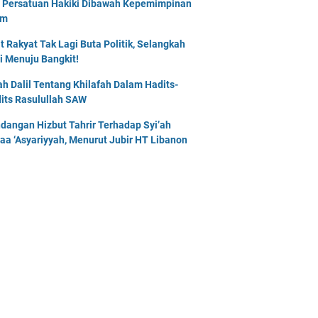
 Persatuan Hakiki Dibawah Kepemimpinan
am
t Rakyat Tak Lagi Buta Politik, Selangkah
i Menuju Bangkit!
lah Dalil Tentang Khilafah Dalam Hadits-
its Rasulullah SAW
dangan Hizbut Tahrir Terhadap Syi’ah
naa ‘Asyariyyah, Menurut Jubir HT Libanon