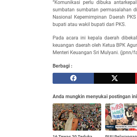
“Komunikasi perlu dibuka antarkepa
sumbatan sumbatan permasalahan di s
Nasional Kepemimpinan Daerah PKS di
bupati atau wakil bupati dari PKS.
Pada acara ini kepala daerah dibeka
keuangan daerah oleh Ketua BPK Agun
Menteri Keuangan Sri Mulyani. (jpnn/fa
Berbagi :
Anda mungkin menyukai postingan ini
16 Tewas 20 Terluka
RUU Pelarangan