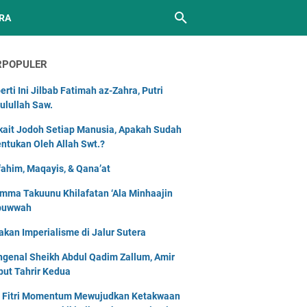
RA
RPOPULER
erti Ini Jilbab Fatimah az-Zahra, Putri
ulullah Saw.
kait Jodoh Setiap Manusia, Apakah Sudah
entukan Oleh Allah Swt.?
ahim, Maqayis, & Qana’at
mma Takuunu Khilafatan ‘Ala Minhaajin
buwwah
akan Imperialisme di Jalur Sutera
genal Sheikh Abdul Qadim Zallum, Amir
but Tahrir Kedua
l Fitri Momentum Mewujudkan Ketakwaan