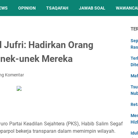
EWS
OPINION
TSAQAFAH
JAWAB SOAL
WAWANCA
TE
Sep
 Jufri: Hadirkan Orang
Ras
Unek-unek Mereka
Ter
Dit
ing Komentar
Maf
Tsu
Nu
Ret
Men
Hiz
yuro Partai Keadilan Sejahtera (PKS), Habib Salim Segaf
separpol bekerja transparan dalam memimpin wilayah.
Idu