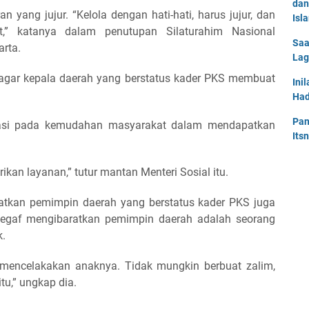
dan
yang jujur. “Kelola dengan hati-hati, harus jujur, dan
Isl
,” katanya dalam penutupan Silaturahim Nasional
Saa
rta.
Lag
a agar kepala daerah yang berstatus kader PKS membuat
Ini
Had
Pan
ntasi pada kemudahan masyarakat dalam mendapatkan
Its
n layanan,” tutur mantan Menteri Sosial itu.
tkan pemimpin daerah yang berstatus kader PKS juga
Segaf mengibaratkan pemimpin daerah adalah seorang
k.
mencelakakan anaknya. Tidak mungkin berbuat zalim,
tu,” ungkap dia.