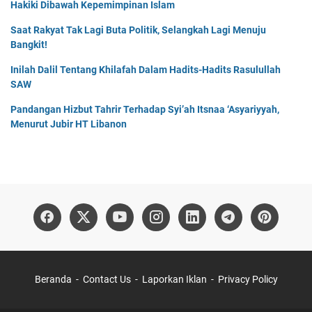
Hakiki Dibawah Kepemimpinan Islam
Saat Rakyat Tak Lagi Buta Politik, Selangkah Lagi Menuju
Bangkit!
Inilah Dalil Tentang Khilafah Dalam Hadits-Hadits Rasulullah
SAW
Pandangan Hizbut Tahrir Terhadap Syi’ah Itsnaa ‘Asyariyyah,
Menurut Jubir HT Libanon
Beranda
Contact Us
Laporkan Iklan
Privacy Policy