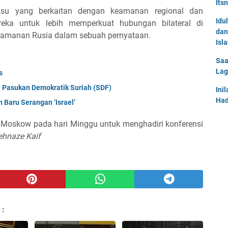
Its
isu yang berkaitan dengan keamanan regional dan
Idu
ka untuk lebih memperkuat hubungan bilateral di
dan
Keamanan Rusia dalam sebuah pernyataan.
Isl
Saa
Lag
s
a Pasukan Demokratik Suriah (SDF)
Ini
Had
Baru Serangan ‘Israel’
e Moskow pada hari Minggu untuk menghadiri konferensi
ehnaze Kaif
 :