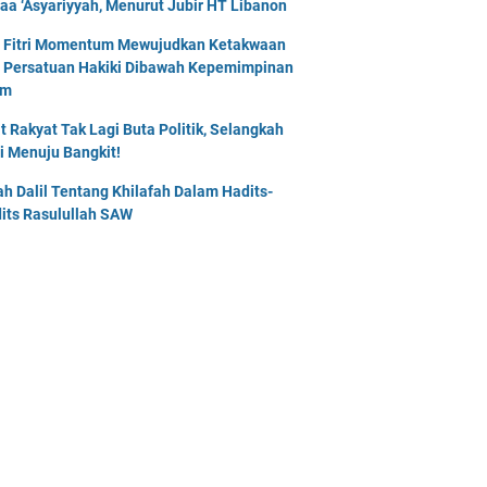
naa ‘Asyariyyah, Menurut Jubir HT Libanon
l Fitri Momentum Mewujudkan Ketakwaan
 Persatuan Hakiki Dibawah Kepemimpinan
am
t Rakyat Tak Lagi Buta Politik, Selangkah
i Menuju Bangkit!
lah Dalil Tentang Khilafah Dalam Hadits-
its Rasulullah SAW