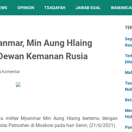
EWS
OPINION
TSAQAFAH
JAWAB SOAL
WAWANCA
TE
Sep
nmar, Min Aung Hlaing
Ras
 Dewan Kemanan Rusia
Ter
Dit
g Komentar
Maf
Tsu
Nu
Ret
Men
Hiz
ta militer Myanmar Min Aung Hlaing bertemu dengan
lai Patrushev di Moskow pada hari Senin, (21/6/2021).
Pan