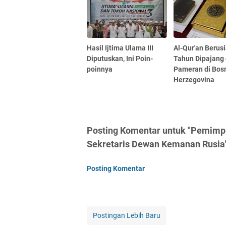
Hasil Ijtima Ulama III
Al-Qur'an Berus
Diputuskan, Ini Poin-
Tahun Dipajang
poinnya
Pameran di Bos
Herzegovina
Posting Komentar untuk "Pemimp
Sekretaris Dewan Kemanan Rusia
Posting Komentar
Postingan Lebih Baru