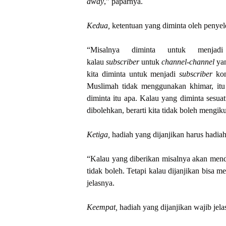
away
,” paparnya.
Kedua,
ketentuan yang diminta oleh penye
“Misalnya diminta untuk menja
kalau
subscriber
untuk
channel-channel
yan
kita diminta untuk menjadi
subscriber
kon
Muslimah tidak menggunakan khimar, itu
diminta itu apa. Kalau yang diminta sesuatu
dibolehkan, berarti kita tidak boleh mengik
Ketiga,
hadiah yang dijanjikan harus hadiah
“Kalau yang diberikan misalnya akan mend
tidak boleh. Tetapi kalau dijanjikan bisa m
jelasnya.
Keempat,
hadiah yang dijanjikan wajib jela