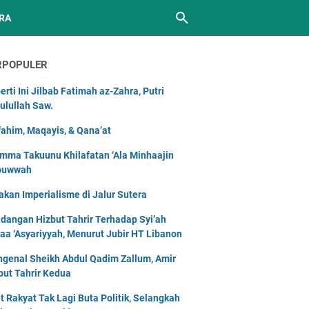
RA
RPOPULER
erti Ini Jilbab Fatimah az-Zahra, Putri
ulullah Saw.
ahim, Maqayis, & Qana’at
mma Takuunu Khilafatan ‘Ala Minhaajin
buwwah
akan Imperialisme di Jalur Sutera
dangan Hizbut Tahrir Terhadap Syi’ah
naa ‘Asyariyyah, Menurut Jubir HT Libanon
genal Sheikh Abdul Qadim Zallum, Amir
but Tahrir Kedua
t Rakyat Tak Lagi Buta Politik, Selangkah