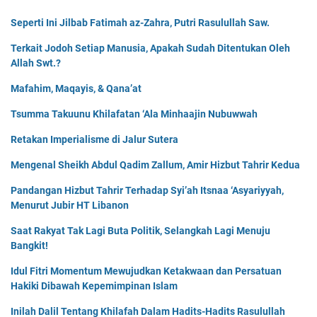
Seperti Ini Jilbab Fatimah az-Zahra, Putri Rasulullah Saw.
Terkait Jodoh Setiap Manusia, Apakah Sudah Ditentukan Oleh
Allah Swt.?
Mafahim, Maqayis, & Qana’at
Tsumma Takuunu Khilafatan ‘Ala Minhaajin Nubuwwah
Retakan Imperialisme di Jalur Sutera
Mengenal Sheikh Abdul Qadim Zallum, Amir Hizbut Tahrir Kedua
Pandangan Hizbut Tahrir Terhadap Syi’ah Itsnaa ‘Asyariyyah,
Menurut Jubir HT Libanon
Saat Rakyat Tak Lagi Buta Politik, Selangkah Lagi Menuju
Bangkit!
Idul Fitri Momentum Mewujudkan Ketakwaan dan Persatuan
Hakiki Dibawah Kepemimpinan Islam
Inilah Dalil Tentang Khilafah Dalam Hadits-Hadits Rasulullah