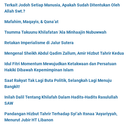
Terkait Jodoh Setiap Manusia, Apakah Sudah Ditentukan Oleh
Allah Swt.?
Mafahim, Maqayis, & Qana’at
Tsumma Takuunu Khilafatan ‘Ala Minhaajin Nubuwwah
Retakan Imperialisme di Jalur Sutera
Mengenal Sheikh Abdul Qadim Zallum, Amir Hizbut Tahrir Kedua
Idul Fitri Momentum Mewujudkan Ketakwaan dan Persatuan
Hakiki Dibawah Kepemimpinan Islam
Saat Rakyat Tak Lagi Buta Politik, Selangkah Lagi Menuju
Bangkit!
Inilah Dalil Tentang Khilafah Dalam Hadits-Hadits Rasulullah
SAW
Pandangan Hizbut Tahrir Terhadap Syi’ah Itsnaa ‘Asyariyyah,
Menurut Jubir HT Libanon