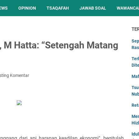
EWS
OPINION
TSAQAFAH
JAWAB SOAL
WAWANCA
TE
Sep
, M Hatta: “Setengah Matang
Ras
Ter
Dit
sting Komentar
Maf
Tsu
Nu
Ret
Men
Hiz
Idu
nggang dari api harapan keadilan ekonomi", begitulah