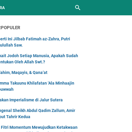
RA
RPOPULER
erti Ini Jilbab Fatimah az-Zahra, Putri
ulullah Saw.
kait Jodoh Setiap Manusia, Apakah Sudah
entukan Oleh Allah Swt.?
ahim, Maqayis, & Qana’at
mma Takuunu Khilafatan ‘Ala Minhaajin
buwwah
akan Imperialisme di Jalur Sutera
genal Sheikh Abdul Qadim Zallum, Amir
but Tahrir Kedua
l Fitri Momentum Mewujudkan Ketakwaan