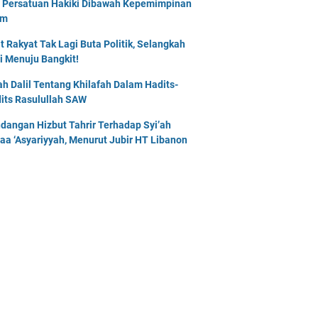
 Persatuan Hakiki Dibawah Kepemimpinan
am
t Rakyat Tak Lagi Buta Politik, Selangkah
i Menuju Bangkit!
lah Dalil Tentang Khilafah Dalam Hadits-
its Rasulullah SAW
dangan Hizbut Tahrir Terhadap Syi’ah
naa ‘Asyariyyah, Menurut Jubir HT Libanon