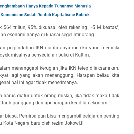
 Penghambaan Hanya Kepada Tuhannya Manusia
; Komunisme Sudah Runtuh Kapitalisme Bobrok
564 triliun, 95% dikuasai oleh rekening 1-5 M keatas",
lan ekonomi hanya di kuasai segelintir orang.
an perpindahan IKN diantaranya mereka yang memiliki
oyek misalnya penyedia air baku di Kaltim.
u dalam menanggapi kerugian jika IKN tetep dilaksanakan.
rakyat lagi yang akan menanggung. Harapan beliau kita
nai hal ini agar tidak menerimanya.
 harus diatur untuk orang miskin, jika tidak maka tidak
 "Jauh panggang dari api harapan keadilan ekonomi ".
uar biasa. Pemirsa pun bisa mengambil pelajaran penting
u Kota Negara baru oleh rezim Jokowi.[]