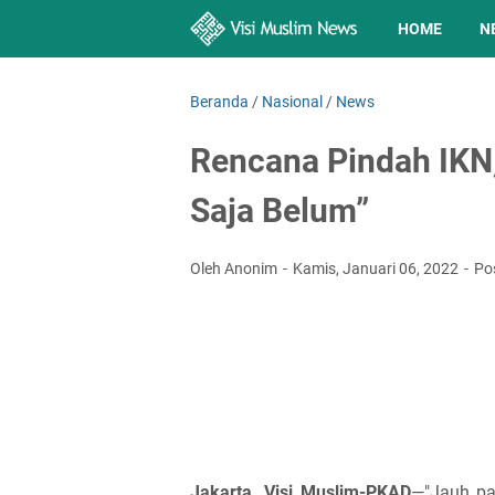
HOME
N
Beranda
/
Nasional
/
News
Rencana Pindah IKN
Saja Belum”
Oleh Anonim
Kamis, Januari 06, 2022
Po
Jakarta, Visi Muslim-PKAD
—"Jauh pa