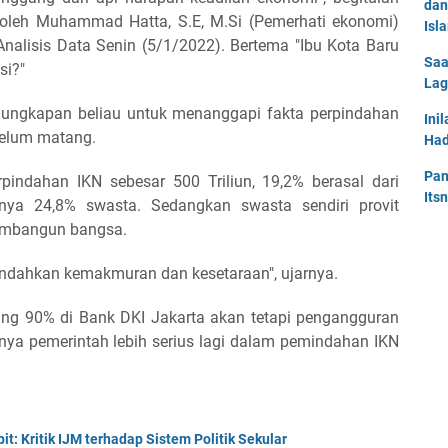
dan
 oleh Muhammad Hatta, S.E, M.Si (Pemerhati ekonomi)
Isl
nalisis Data Senin (5/1/2022). Bertema "Ibu Kota Baru
Saa
si?"
Lag
h ungkapan beliau untuk menanggapi fakta perpindahan
Ini
belum matang.
Had
Pan
indahan IKN sebesar 500 Triliun, 19,2% berasal dari
Its
nya 24,8% swasta. Sedangkan swasta sendiri provit
membangun bangsa.
ndahkan kemakmuran dan kesetaraan", ujarnya.
ng 90% di Bank DKI Jakarta akan tetapi pengangguran
snya pemerintah lebih serius lagi dalam pemindahan IKN
t: Kritik IJM terhadap Sistem Politik Sekular