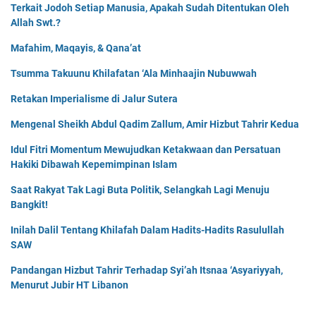
Terkait Jodoh Setiap Manusia, Apakah Sudah Ditentukan Oleh
Allah Swt.?
Mafahim, Maqayis, & Qana’at
Tsumma Takuunu Khilafatan ‘Ala Minhaajin Nubuwwah
Retakan Imperialisme di Jalur Sutera
Mengenal Sheikh Abdul Qadim Zallum, Amir Hizbut Tahrir Kedua
Idul Fitri Momentum Mewujudkan Ketakwaan dan Persatuan
Hakiki Dibawah Kepemimpinan Islam
Saat Rakyat Tak Lagi Buta Politik, Selangkah Lagi Menuju
Bangkit!
Inilah Dalil Tentang Khilafah Dalam Hadits-Hadits Rasulullah
SAW
Pandangan Hizbut Tahrir Terhadap Syi’ah Itsnaa ‘Asyariyyah,
Menurut Jubir HT Libanon