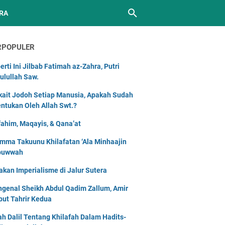
RA
RPOPULER
erti Ini Jilbab Fatimah az-Zahra, Putri
ulullah Saw.
kait Jodoh Setiap Manusia, Apakah Sudah
entukan Oleh Allah Swt.?
ahim, Maqayis, & Qana’at
mma Takuunu Khilafatan ‘Ala Minhaajin
buwwah
akan Imperialisme di Jalur Sutera
genal Sheikh Abdul Qadim Zallum, Amir
but Tahrir Kedua
lah Dalil Tentang Khilafah Dalam Hadits-