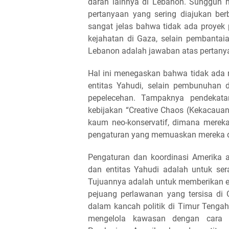
darah lainnya di Lebanon. Sungguh h
pertanyaan yang sering diajukan ber
sangat jelas bahwa tidak ada proyek 
kejahatan di Gaza, selain pembantai
Lebanon adalah jawaban atas pertanya
Hal ini menegaskan bahwa tidak ada 
entitas Yahudi, selain pembunuhan
pepelecehan. Tampaknya pendekat
kebijakan “Creative Chaos (Kekacauan
kaum neo-konservatif, dimana merek
pengaturan yang memuaskan mereka d
Pengaturan dan koordinasi Amerika a
dan entitas Yahudi adalah untuk ser
Tujuannya adalah untuk memberikan e
pejuang perlawanan yang tersisa di
dalam kancah politik di Timur Tenga
mengelola kawasan dengan cara 