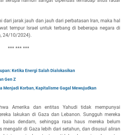
rsi serupa namun sangat diperluas terhadap situs radar
 dari jarak jauh dan jauh dari perbatasan Iran, maka hal
wat tempur Israel untuk terbang di beberapa negara di
, 24/10/2024).
*** *** ***
upan: Ketika Energi Salah Dialokasikan
an Gen Z
da Menjadi Korban, Kapitalisme Gagal Mewujudkan
ahwa Amerika dan entitas Yahudi tidak mempunyai
ereka lakukan di Gaza dan Lebanon. Sungguh mereka
an balas dendam, sehingga rasa haus mereka belum
s mengalir di Gaza lebih dari setahun, dan disusul aliran