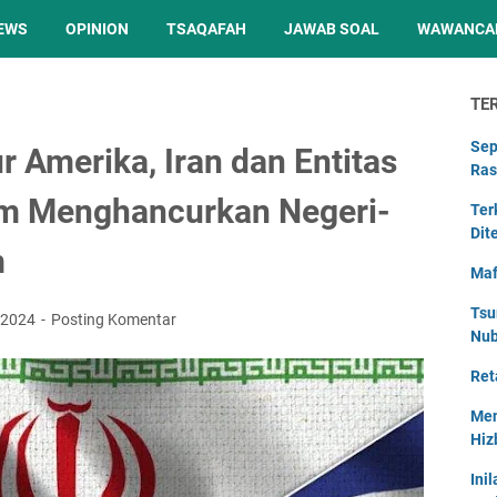
EWS
OPINION
TSAQAFAH
JAWAB SOAL
WAWANCA
TE
Sep
r Amerika, Iran dan Entitas
Ras
am Menghancurkan Negeri-
Ter
Dit
m
Maf
Tsu
, 2024
Posting Komentar
Nu
Ret
Men
Hiz
Ini