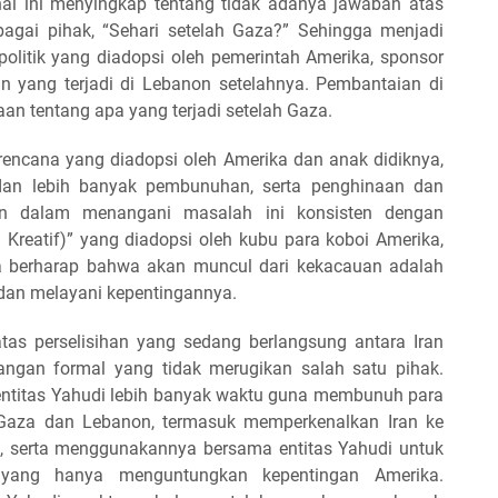
al ini menyingkap tentang tidak adanya jawaban atas
bagai pihak, “Sehari setelah Gaza?” Sehingga menjadi
politik yang diadopsi oleh pemerintah Amerika, sponsor
an yang terjadi di Lebanon setelahnya. Pembantaian di
an tentang apa yang terjadi setelah Gaza.
rencana yang diadopsi oleh Amerika dan anak didiknya,
 dan lebih banyak pembunuhan, serta penghinaan dan
an dalam menangani masalah ini konsisten dengan
 Kreatif)” yang diadopsi oleh kubu para koboi Amerika,
a berharap bahwa akan muncul dari kekacauan adalah
an melayani kepentingannya.
tas perselisihan yang sedang berlangsung antara Iran
angan formal yang tidak merugikan salah satu pihak.
ntitas Yahudi lebih banyak waktu guna membunuh para
 Gaza dan Lebanon, termasuk memperkenalkan Iran ke
h, serta menggunakannya bersama entitas Yahudi untuk
yang hanya menguntungkan kepentingan Amerika.