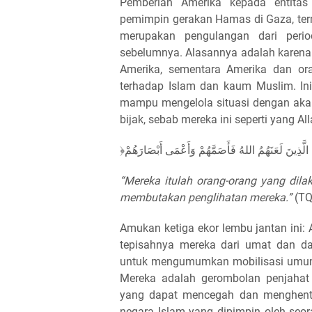
Pemberian Amerika kepada entita
pemimpin gerakan Hamas di Gaza, terma
merupakan pengulangan dari perio
sebelumnya. Alasannya adalah karena
Amerika, sementara Amerika dan o
terhadap Islam dan kaum Muslim. I
mampu mengelola situasi dengan aka
bijak, sebab mereka ini seperti yang A
“Mereka itulah orang-orang yang dila
membutakan penglihatan mereka.”
(TQ
Amukan ketiga ekor lembu jantan ini: A
tepisahnya mereka dari umat dan da
untuk mengumumkan mobilisasi umum
Mereka adalah gerombolan penjahat 
yang dapat mencegah dan menghenti
negara Islam yang dipimpin oleh seo