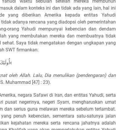
s Yahudi waktu sebulan setelah mereka membunuh
suk dalam konteks ini dan tidak ada yang lain, hal ini
de yang diberikan Amerika kepada entitas Yahudi
 tidak adanya rencana yang diadopsi oleh pemerintahan
rang-orang Yahudi mempunyai kebencian dan dendam
nilah yang membutakan mereka dan membuatnya tidak
l sehat. Saya tidak mengatakan dengan ungkapan yang
llah SWT firmankan:
﴿أُولَئِكَ الَّذِينَ لَعَنَهُمُ اللهُ فَأَصَمَّهُمْ وَأَعْمَى أَبْصَارَهُمْ﴾
knat oleh Allah. Lalu, Dia menulikan (pendengaran) dan
S. Muhammad [47] : 23).
merika, negara Safawi di Iran, dan entitas Yahudi, serta
ri pusat negerinya, negeri Syam, mengharuskan umat
 dan serius guna melawan mereka sebelum terlambat.
yang penuh kebencian, sementara satu-satunya jalan
kan kejahatan mereka serta rencana jahatnya adalah
rang Khalifah yang akan memperlakukan entitas Yahudi