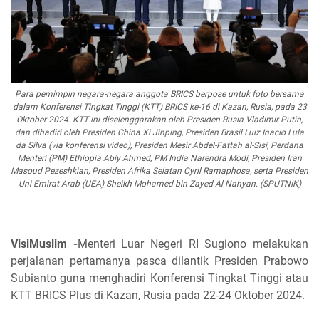
Para pemimpin negara-negara anggota BRICS berpose untuk foto bersama
dalam Konferensi Tingkat Tinggi (KTT) BRICS ke-16 di Kazan, Rusia, pada 23
Oktober 2024. KTT ini diselenggarakan oleh Presiden Rusia Vladimir Putin,
dan dihadiri oleh Presiden China Xi Jinping, Presiden Brasil Luiz Inacio Lula
da Silva (via konferensi video), Presiden Mesir Abdel-Fattah al-Sisi, Perdana
Menteri (PM) Ethiopia Abiy Ahmed, PM India Narendra Modi, Presiden Iran
Masoud Pezeshkian, Presiden Afrika Selatan Cyril Ramaphosa, serta Presiden
Uni Emirat Arab (UEA) Sheikh Mohamed bin Zayed Al Nahyan. (SPUTNIK)
VisiMuslim -
Menteri Luar Negeri RI Sugiono melakukan
perjalanan pertamanya pasca dilantik Presiden Prabowo
Subianto guna menghadiri Konferensi Tingkat Tinggi atau
KTT BRICS Plus di Kazan, Rusia pada 22-24 Oktober 2024.