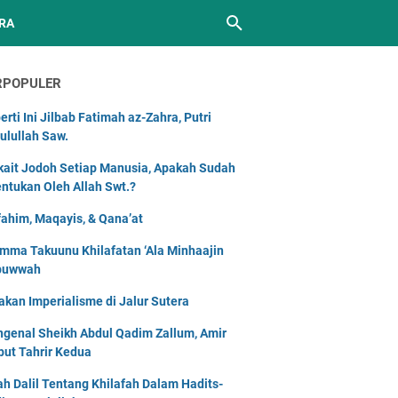
RA
RPOPULER
erti Ini Jilbab Fatimah az-Zahra, Putri
ulullah Saw.
kait Jodoh Setiap Manusia, Apakah Sudah
entukan Oleh Allah Swt.?
ahim, Maqayis, & Qana’at
mma Takuunu Khilafatan ‘Ala Minhaajin
buwwah
akan Imperialisme di Jalur Sutera
genal Sheikh Abdul Qadim Zallum, Amir
but Tahrir Kedua
lah Dalil Tentang Khilafah Dalam Hadits-