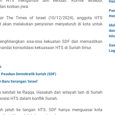
um HTS mengambil alih kendali. Konflik tersebut
Had
dan korban jiwa.
Pan
Its
nsir The Times of Israel (10/12/2024), anggota HTS
 akan melakukan penyisiran menyeluruh di kota untuk
Idu
dan
Isl
 menghilangkan sisa-sisa kekuatan SDF dan memastikan
Saa
nandai konsolidasi kekuasaan HTS di Suriah timur.
Lag
s
a Pasukan Demokratik Suriah (SDF)
Baru Serangan ‘Israel’
 kendali ke Raqqa, Hasakah dan wilayah lain di Suriah
posisi HTS dalam konflik Suriah.
elah jatuh ke tangan HTS. SDF hanya menguasai kota