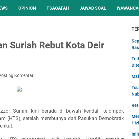
EWS
OPINION
TSAQAFAH
JAWAB SOAL
WAWANCA
TE
Sep
n Suriah Rebut Kota Deir
Ras
Ter
Dit
Posting Komentar
Maf
Tsu
Nu
Ret
Ezzor, Suriah, kini berada di bawah kendali kelompok
Men
ham (HTS), setelah merebutnya dari Pasukan Demokratik
Hiz
rikat.
Ini