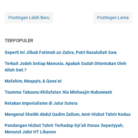
Postingan Lebih Baru
Postingan Lama
TERPOPULER
Seperti Ini Jilbab Fatimah az-Zahra, Putri Rasulullah Saw.
Terkait Jodoh Setiap Manusia, Apakah Sudah Ditentukan Oleh
Allah Swt.?
Mafahim, Maqayis, & Qana’at
Tsumma Takuunu Khilafatan ‘Ala Minhaajin Nubuwwah
Retakan Imperialisme di Jalur Sutera
Mengenal Sheikh Abdul Qadim Zallum, Amir Hizbut Tahrir Kedua
Pandangan Hizbut Tahrir Terhadap Syi’ah Itsnaa ‘Asyariyyah,
Menurut Jubir HT Libanon