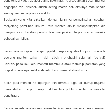
perlu terlalu kaget, apalagi panik. Boleh jadi, itu disebabkan sudah muncul
anggapan toh Presiden sudah sering marah dan akhirnya reda sendiri
seiring dengan berjalannya waktu.
Begitulah yang kita saksikan dengan jalannya pemerintahan setahun
menjelang pemilihan umum. Para menteri sibuk mempersiapkan diri
menyongsong hajatan pemilu lalu menjadikan tugas utama mereka
sebagai sambilan.
Bagaimana mungkin di tengah gejolak harga yang tidak kunjung turun, ada
seorang menteri terkait malah sibuk menghadiri sejumlah festival?
Bahkan, pada kali lain, menteri membuka atau menutup pameran yang
tingkat urgensinya jauh kalah ketimbang menstabilkan harga.
Sidak para menteri ke lapangan pun ternyata juga tak cukup mujarab
menstabilkan harga. Harap maklum bila publik menilai itu sekadar
pencitraan.
Semua seperti berjalan sendiri-sendiri. Koordinasi menjadi barang mewah