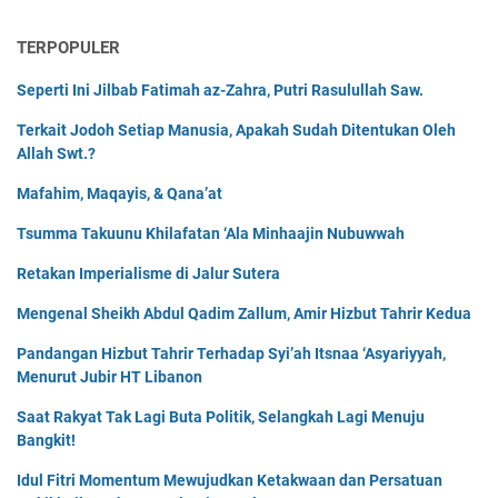
TERPOPULER
Seperti Ini Jilbab Fatimah az-Zahra, Putri Rasulullah Saw.
Terkait Jodoh Setiap Manusia, Apakah Sudah Ditentukan Oleh
Allah Swt.?
Mafahim, Maqayis, & Qana’at
Tsumma Takuunu Khilafatan ‘Ala Minhaajin Nubuwwah
Retakan Imperialisme di Jalur Sutera
Mengenal Sheikh Abdul Qadim Zallum, Amir Hizbut Tahrir Kedua
Pandangan Hizbut Tahrir Terhadap Syi’ah Itsnaa ‘Asyariyyah,
Menurut Jubir HT Libanon
Saat Rakyat Tak Lagi Buta Politik, Selangkah Lagi Menuju
Bangkit!
Idul Fitri Momentum Mewujudkan Ketakwaan dan Persatuan