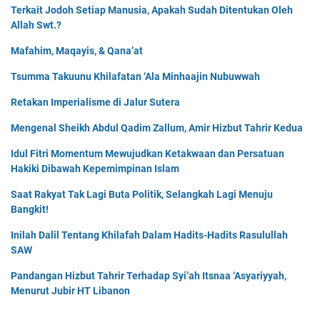
Terkait Jodoh Setiap Manusia, Apakah Sudah Ditentukan Oleh
Allah Swt.?
Mafahim, Maqayis, & Qana’at
Tsumma Takuunu Khilafatan ‘Ala Minhaajin Nubuwwah
Retakan Imperialisme di Jalur Sutera
Mengenal Sheikh Abdul Qadim Zallum, Amir Hizbut Tahrir Kedua
Idul Fitri Momentum Mewujudkan Ketakwaan dan Persatuan
Hakiki Dibawah Kepemimpinan Islam
Saat Rakyat Tak Lagi Buta Politik, Selangkah Lagi Menuju
Bangkit!
Inilah Dalil Tentang Khilafah Dalam Hadits-Hadits Rasulullah
SAW
Pandangan Hizbut Tahrir Terhadap Syi’ah Itsnaa ‘Asyariyyah,
Menurut Jubir HT Libanon