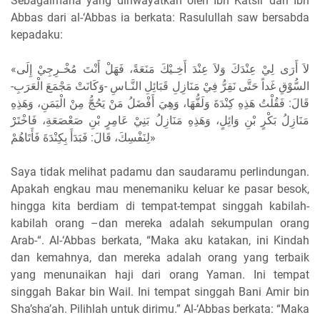
Sebagaimana yang diriwayatkan oleh Ibn Katsir dari Ibn
Abbas dari al-‘Abbas ia berkata: Rasulullah saw bersabda
kepadaku:
«لاَ أَرَى لِيْ عِنْدَكَ وَلاَ عِنْدَ أَخِـيْكَ مَنَعَةً، فَهَلْ أَنْتَ مُخْـرِجِيْ إِلَى
السُّوْقِ غَداً حَتَّى نَقِرُّ فِيْ مَنَازِلِ قَبَائِلِ النَّـاسِ -وَكَانَتْ مَجْمَعَ الْعَرَبِ-
قَالَ: فَقُلْتُ هَذِهِ كِنْدَةَ وَلَفُّهَا، وَهِيَ أَفْضَلُ مَنْ يَحُجُّ مِنْ الْيَمَنِ، وَهَذِهِ
مَنَازِلُ بَكْرٍ بْنِ وَائِلٍ، وَهَذِهِ مَنَازِلُ بَنِيْ عَامِرٍ بْنِ صَعْصَعَةِ، فَاخْتَرْ
لِنَفْسِكَ، قَالَ: فَبَدَأَ بِكِنْدَةَ فَأَتَاهُمْ»
Saya tidak melihat padamu dan saudaramu perlindungan.
Apakah engkau mau menemaniku keluar ke pasar besok,
hingga kita berdiam di tempat-tempat singgah kabilah-
kabilah orang –dan mereka adalah sekumpulan orang
Arab-“. Al-‘Abbas berkata, “Maka aku katakan, ini Kindah
dan kemahnya, dan mereka adalah orang yang terbaik
yang menunaikan haji dari orang Yaman. Ini tempat
singgah Bakar bin Wail. Ini tempat singgah Bani Amir bin
Sha’sha’ah. Pilihlah untuk dirimu.” Al-‘Abbas berkata: “Maka