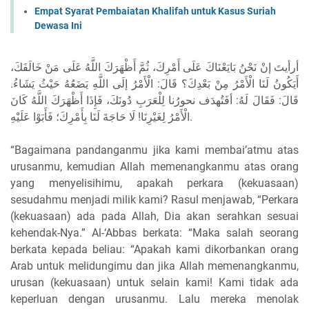
Empat Syarat Pembaiatan Khalifah untuk Kasus Suriah
Dewasa Ini
أرأيتَ إنْ نَحْنُ بَايَعْنَاكَ عَلَى أَمْرِكَ، ثُمَّ أَظْهَرَكَ اللَّهُ عَلَى مَنْ خَالَفَكَ،
أَيَكُونُ لَنَا الْأَمْرُ مِنْ بَعْدِكَ؟ قَالَ: الْأَمْرُ إلَى اللَّهِ يَضَعُهُ حَيْثُ يَشَاءُ.
قَالَ: فَقَالَ لَهُ: أفَتُهدَف نحورُنا لِلْعَرَبِ دُونَكَ، فَإِذَا أَظْهَرَكَ اللَّهُ كَانَ
الْأَمْرُ لِغَيْرِنَا! لَا حَاجَةَ لَنَا بِأَمْرِكَ؛ فَأَبَوْا عَلَيْهِ.
“Bagaimana pandanganmu jika kami membai’atmu atas
urusanmu, kemudian Allah memenangkanmu atas orang
yang menyelisihimu, apakah perkara (kekuasaan)
sesudahmu menjadi milik kami? Rasul menjawab, “Perkara
(kekuasaan) ada pada Allah, Dia akan serahkan sesuai
kehendak-Nya.” Al-‘Abbas berkata: “Maka salah seorang
berkata kepada beliau: “Apakah kami dikorbankan orang
Arab untuk melidungimu dan jika Allah memenangkanmu,
urusan (kekuasaan) untuk selain kami! Kami tidak ada
keperluan dengan urusanmu. Lalu mereka menolak