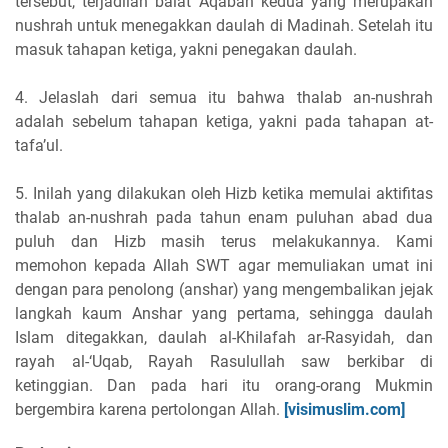
tersebut, terjadilah baiat Aqabah kedua yang merupakan
nushrah untuk menegakkan daulah di Madinah. Setelah itu
masuk tahapan ketiga, yakni penegakan daulah.
4. Jelaslah dari semua itu bahwa thalab an-nushrah
adalah sebelum tahapan ketiga, yakni pada tahapan at-
tafa’ul.
5. Inilah yang dilakukan oleh Hizb ketika memulai aktifitas
thalab an-nushrah pada tahun enam puluhan abad dua
puluh dan Hizb masih terus melakukannya. Kami
memohon kepada Allah SWT agar memuliakan umat ini
dengan para penolong (anshar) yang mengembalikan jejak
langkah kaum Anshar yang pertama, sehingga daulah
Islam ditegakkan, daulah al-Khilafah ar-Rasyidah, dan
rayah al-‘Uqab, Rayah Rasulullah saw berkibar di
ketinggian. Dan pada hari itu orang-orang Mukmin
bergembira karena pertolongan Allah.
[visimuslim.com]