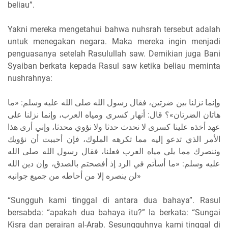
beliau”.
Yakni mereka mengetahui bahwa nuhsrah tersebut adalah
untuk menegakan negara. Maka mereka ingin menjadi
penguasanya setelah Rasulullah saw. Demikian juga Bani
Syaiban berkata kepada Rasul saw ketika beliau meminta
nushrahnya:
وإنما نزلنا بين ضرتين، فقال رسول الله صلى الله عليه وسلم: «ما
هاتان الضرتان»؟ قال: أنهار كسرى ومياه العرب، وإنما نزلنا على
عهد أخذه علينا كسرى لا نحدث حدثا ولا نؤوي محدثا، وإني أرى هذا
الأمر الذي تدعو إليه مما تكرهه الملوك، فإن أحببت أن نؤويك
وننصرك مما يلي مياه العرب فعلنا، فقال رسول الله صلى الله
عليه وسلم: «ما أسأتم في الرد إذ أفصحتم بالصدق، وإن دين الله
لن ينصره إلا من أحاطه من جميع جوانبه»
“Sungguh kami tinggal di antara dua bahaya”. Rasul
bersabda: “apakah dua bahaya itu?” Ia berkata: “Sungai
Kisra dan perairan al-Arab. Sesungguhnya kami tinggal di