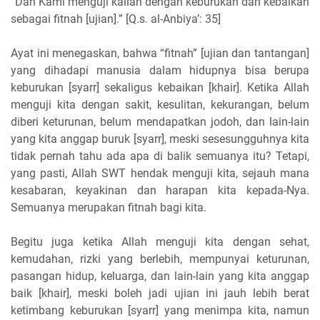
“Dan Kami menguji kalian dengan keburukan dan kebaikan
sebagai fitnah [ujian].” [Q.s. al-Anbiya’: 35]
Ayat ini menegaskan, bahwa “fitnah” [ujian dan tantangan]
yang dihadapi manusia dalam hidupnya bisa berupa
keburukan [syarr] sekaligus kebaikan [khair]. Ketika Allah
menguji kita dengan sakit, kesulitan, kekurangan, belum
diberi keturunan, belum mendapatkan jodoh, dan lain-lain
yang kita anggap buruk [syarr], meski sesesungguhnya kita
tidak pernah tahu ada apa di balik semuanya itu? Tetapi,
yang pasti, Allah SWT hendak menguji kita, sejauh mana
kesabaran, keyakinan dan harapan kita kepada-Nya.
Semuanya merupakan fitnah bagi kita.
Begitu juga ketika Allah menguji kita dengan sehat,
kemudahan, rizki yang berlebih, mempunyai keturunan,
pasangan hidup, keluarga, dan lain-lain yang kita anggap
baik [khair], meski boleh jadi ujian ini jauh lebih berat
ketimbang keburukan [syarr] yang menimpa kita, namun