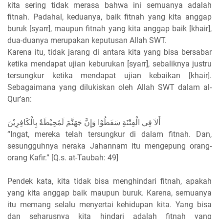
kita sering tidak merasa bahwa ini semuanya adalah
fitnah. Padahal, keduanya, baik fitnah yang kita anggap
buruk [syarr], maupun fitnah yang kita anggap baik [khair],
dua-duanya merupakan keputusan Allah SWT.
Karena itu, tidak jarang di antara kita yang bisa bersabar
ketika mendapat ujian keburukan [syarr], sebaliknya justru
tersungkur ketika mendapat ujian kebaikan [khair].
Sebagaimana yang dilukiskan oleh Allah SWT dalam al-
Qur’an:
أَلاَ فِي الْفِتْنَةِ سَقَطُوْا وَإِنَّ جَهَنَّمَ لَمُحِيْطَةٌ بِالْكَافِرِيْنَ
“Ingat, mereka telah tersungkur di dalam fitnah. Dan,
sesungguhnya neraka Jahannam itu mengepung orang-
orang Kafir.” [Q.s. at-Taubah: 49]
Pendek kata, kita tidak bisa menghindari fitnah, apakah
yang kita anggap baik maupun buruk. Karena, semuanya
itu memang selalu menyertai kehidupan kita. Yang bisa
dan seharusnya kita hindari adalah fitnah yang