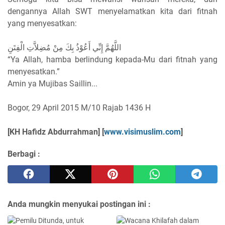
dengannya Allah SWT menyelamatkan kita dari fitnah
yang menyesatkan:
اللَّهُمَّ إِنِّي أَعُوْذُ بِكَ مِنْ مُضِلاَّتِ الْفِتَنِ
“Ya Allah, hamba berlindung kepada-Mu dari fitnah yang
menyesatkan.”
Amin ya Mujibas Saillin...
Bogor, 29 April 2015 M/10 Rajab 1436 H
[KH Hafidz Abdurrahman] [
www.visimuslim.com
]
Berbagi :
Anda mungkin menyukai postingan ini :