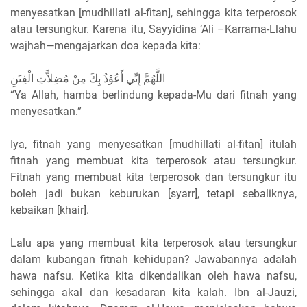
menyesatkan [mudhillati al-fitan], sehingga kita terperosok
atau tersungkur. Karena itu, Sayyidina ‘Ali –Karrama-Llahu
wajhah—mengajarkan doa kepada kita:
اللَّهُمَّ إِنِّي أَعُوْذُ بِكَ مِنْ مُضِلاَّتِ الْفِتَنِ
“Ya Allah, hamba berlindung kepada-Mu dari fitnah yang
menyesatkan.”
Iya, fitnah yang menyesatkan [mudhillati al-fitan] itulah
fitnah yang membuat kita terperosok atau tersungkur.
Fitnah yang membuat kita terperosok dan tersungkur itu
boleh jadi bukan keburukan [syarr], tetapi sebaliknya,
kebaikan [khair].
Lalu apa yang membuat kita terperosok atau tersungkur
dalam kubangan fitnah kehidupan? Jawabannya adalah
hawa nafsu. Ketika kita dikendalikan oleh hawa nafsu,
sehingga akal dan kesadaran kita kalah. Ibn al-Jauzi,