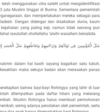
elah menggunakan citra satelit untuk mengidentifikasi
,3 juta Muslim tinggal di Burma. Sementara pemerintah
rganegaraan, dan memperlakukan mereka sebagai para
gladesh. Dengan didengar dan disaksikan dunia, kaum
 kejahatan yang paling keji, namun tidak seorang pun
hal rasulullah shollallahu ‘alaihi wasallam bersabda:
مَثَلُ الْمُؤْمِنِينَ فِي تَوَادِّهِمْ وَتَرَاحُمِهِمْ وَتَعَاطُفِهِمْ مَثَلُ الْجَسَدِ 
mukmin dalam hal kasih sayang bagaikan satu tubuh,
h kesakitan maka sekujur badan akan merasakan panas
enetapkan bahwa bayi-bayi Rohingya yang lahir di luar
rintah ditempatkan pada daftar hitam yang melarang
enikah. Muslim Rohingya harus membuat permohonan
enikah; sering adanya penolakan oleh pemerintah, serta
hanya dua anak hanya diperuntukkan bagi Rohingya.