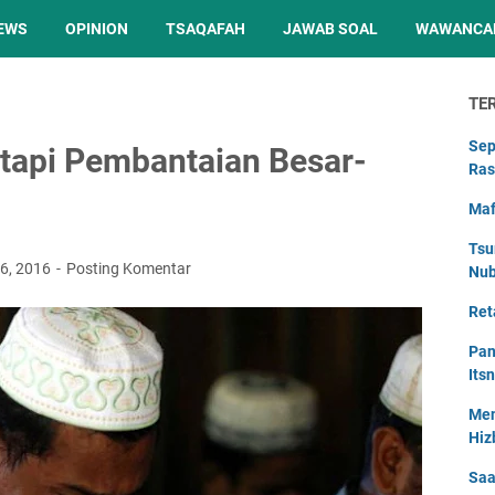
EWS
OPINION
TSAQAFAH
JAWAB SOAL
WAWANCA
TE
Sep
etapi Pembantaian Besar-
Ras
Maf
Tsu
06, 2016
Posting Komentar
Nu
Ret
Pan
Its
Men
Hiz
Saa