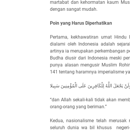
martabat dan kehormatan kaum Musli
dengan sangat mudah.
Poin yang Harus Diperhatikan
Pertama, kekhawatiran umat Hindu 
dialami oleh Indonesia adalah sejar
artinya ia merupakan perkembangan pe
Budha diusir dari Indonesia meski p
punya alasan mengusir Muslim Rohi
141 tentang haramnya imperialisme ya
لَنْ يَجْعَلَ اللَّهُ لِلْكَافِرِينَ عَلَى الْمُؤْمِنِينَ سَبِيلا
“dan Allah sekali-kali tidak akan me
orang-orang yang beriman.”
Kedua, nasionalisme telah merusak 
seluruh dunia wa bil khusus negeri