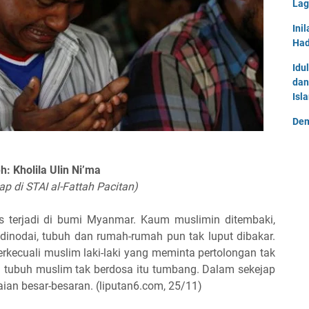
Lag
Ini
Had
Idu
dan
Isl
Dem
h: Kholila Ulin Ni’ma
ap di STAI al-Fattah Pacitan)
s terjadi di bumi Myanmar. Kaum muslimin ditembaki,
n dinodai, tubuh dan rumah-rumah pun tak luput dibakar.
rkecuali muslim laki-laki yang meminta pertolongan tak
 tubuh muslim tak berdosa itu tumbang. Dalam sekejap
an besar-besaran. (liputan6.com, 25/11)