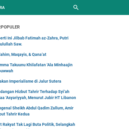
RA
RPOPULER
erti Ini Jilbab Fatimah az-Zahra, Putri
ulullah Saw.
ahim, Maqayis, & Qana’at
mma Takuunu Khilafatan ‘Ala Minhaajin
buwwah
akan Imperialisme di Jalur Sutera
dangan Hizbut Tahrir Terhadap Syi’ah
naa ‘Asyariyyah, Menurut Jubir HT Libanon
genal Sheikh Abdul Qadim Zallum, Amir
but Tahrir Kedua
t Rakyat Tak Lagi Buta Politik, Selangkah