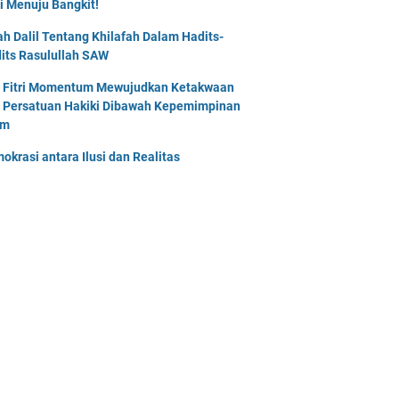
i Menuju Bangkit!
lah Dalil Tentang Khilafah Dalam Hadits-
its Rasulullah SAW
l Fitri Momentum Mewujudkan Ketakwaan
 Persatuan Hakiki Dibawah Kepemimpinan
am
okrasi antara Ilusi dan Realitas