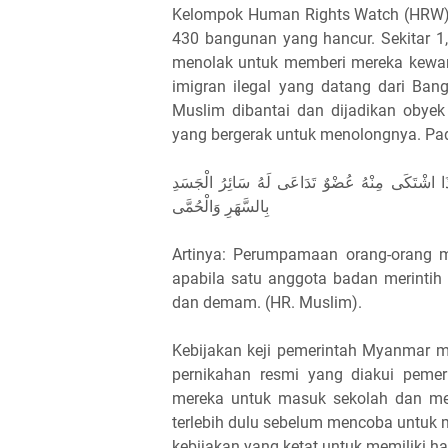
Kelompok Human Rights Watch (HRW) t
430 bangunan yang hancur. Sekitar 1
menolak untuk memberi mereka kewa
imigran ilegal yang datang dari Ban
Muslim dibantai dan dijadikan obyek
yang bergerak untuk menolongnya. Pada
إِذَا اشْتَكَى مِنْهُ عُضْوٌ تَدَاعَى لَهُ سَائِرُ الْجَسَدِ
بِالسَّهَرِ وَالْحُمَّى
Artinya: Perumpamaan orang-orang 
apabila satu anggota badan merinti
dan demam. (HR. Muslim).
Kebijakan keji pemerintah Myanmar m
pernikahan resmi yang diakui peme
mereka untuk masuk sekolah dan m
terlebih dulu sebelum mencoba untuk m
kebijakan yang ketat untuk memiliki 