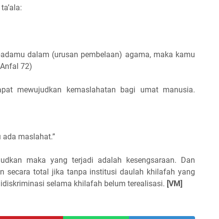
ta’ala:
kepadamu dalam (urusan pembelaan) agama, maka kamu
Anfal 72)
dapat mewujudkan kemaslahatan bagi umat manusia.
u ada maslahat.”
wujudkan maka yang terjadi adalah kesengsaraan. Dan
an secara total jika tanpa institusi daulah khilafah yang
diskriminasi selama khilafah belum terealisasi.
[VM]