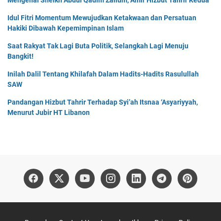
Mengenal Sheikh Abdul Qadim Zallum, Amir Hizbut Tahrir Kedua
Idul Fitri Momentum Mewujudkan Ketakwaan dan Persatuan
Hakiki Dibawah Kepemimpinan Islam
Saat Rakyat Tak Lagi Buta Politik, Selangkah Lagi Menuju
Bangkit!
Inilah Dalil Tentang Khilafah Dalam Hadits-Hadits Rasulullah
SAW
Pandangan Hizbut Tahrir Terhadap Syi’ah Itsnaa ‘Asyariyyah,
Menurut Jubir HT Libanon