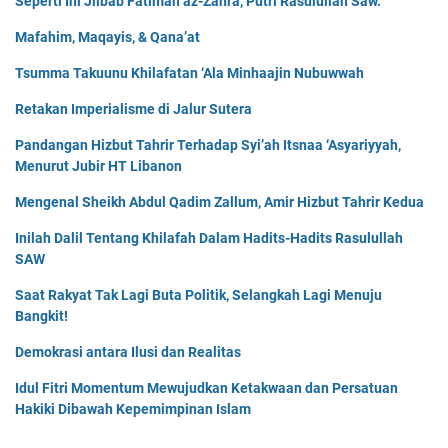
Seperti Ini Jilbab Fatimah az-Zahra, Putri Rasulullah Saw.
Mafahim, Maqayis, & Qana’at
Tsumma Takuunu Khilafatan ‘Ala Minhaajin Nubuwwah
Retakan Imperialisme di Jalur Sutera
Pandangan Hizbut Tahrir Terhadap Syi’ah Itsnaa ‘Asyariyyah,
Menurut Jubir HT Libanon
Mengenal Sheikh Abdul Qadim Zallum, Amir Hizbut Tahrir Kedua
Inilah Dalil Tentang Khilafah Dalam Hadits-Hadits Rasulullah
SAW
Saat Rakyat Tak Lagi Buta Politik, Selangkah Lagi Menuju
Bangkit!
Demokrasi antara Ilusi dan Realitas
Idul Fitri Momentum Mewujudkan Ketakwaan dan Persatuan
Hakiki Dibawah Kepemimpinan Islam