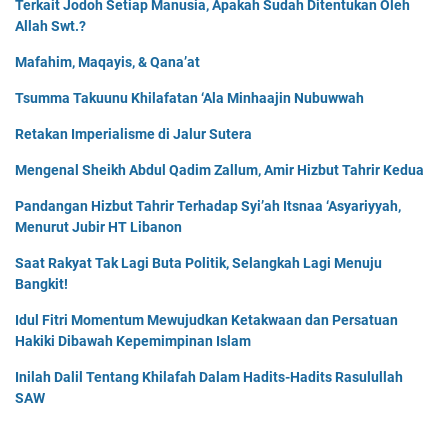
Terkait Jodoh Setiap Manusia, Apakah Sudah Ditentukan Oleh
Allah Swt.?
Mafahim, Maqayis, & Qana’at
Tsumma Takuunu Khilafatan ‘Ala Minhaajin Nubuwwah
Retakan Imperialisme di Jalur Sutera
Mengenal Sheikh Abdul Qadim Zallum, Amir Hizbut Tahrir Kedua
Pandangan Hizbut Tahrir Terhadap Syi’ah Itsnaa ‘Asyariyyah,
Menurut Jubir HT Libanon
Saat Rakyat Tak Lagi Buta Politik, Selangkah Lagi Menuju
Bangkit!
Idul Fitri Momentum Mewujudkan Ketakwaan dan Persatuan
Hakiki Dibawah Kepemimpinan Islam
Inilah Dalil Tentang Khilafah Dalam Hadits-Hadits Rasulullah
SAW