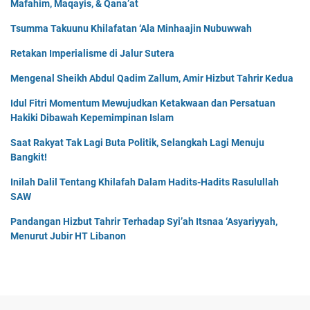
Mafahim, Maqayis, & Qana’at
Tsumma Takuunu Khilafatan ‘Ala Minhaajin Nubuwwah
Retakan Imperialisme di Jalur Sutera
Mengenal Sheikh Abdul Qadim Zallum, Amir Hizbut Tahrir Kedua
Idul Fitri Momentum Mewujudkan Ketakwaan dan Persatuan
Hakiki Dibawah Kepemimpinan Islam
Saat Rakyat Tak Lagi Buta Politik, Selangkah Lagi Menuju
Bangkit!
Inilah Dalil Tentang Khilafah Dalam Hadits-Hadits Rasulullah
SAW
Pandangan Hizbut Tahrir Terhadap Syi’ah Itsnaa ‘Asyariyyah,
Menurut Jubir HT Libanon