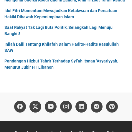
Mengenal Sheikh Abdul Qadim Zallum, Amir Hizbut Tahrir Kedua
Idul Fitri Momentum Mewujudkan Ketakwaan dan Persatuan
Hakiki Dibawah Kepemimpinan Islam
Saat Rakyat Tak Lagi Buta Politik, Selangkah Lagi Menuju
Bangkit!
Inilah Dalil Tentang Khilafah Dalam Hadits-Hadits Rasulullah
SAW
Pandangan Hizbut Tahrir Terhadap Syi’ah Itsnaa ‘Asyariyyah,
Menurut Jubir HT Libanon