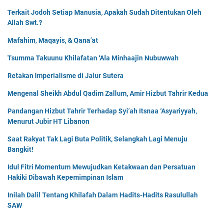
Terkait Jodoh Setiap Manusia, Apakah Sudah Ditentukan Oleh
Allah Swt.?
Mafahim, Maqayis, & Qana’at
Tsumma Takuunu Khilafatan ‘Ala Minhaajin Nubuwwah
Retakan Imperialisme di Jalur Sutera
Mengenal Sheikh Abdul Qadim Zallum, Amir Hizbut Tahrir Kedua
Pandangan Hizbut Tahrir Terhadap Syi’ah Itsnaa ‘Asyariyyah,
Menurut Jubir HT Libanon
Saat Rakyat Tak Lagi Buta Politik, Selangkah Lagi Menuju
Bangkit!
Idul Fitri Momentum Mewujudkan Ketakwaan dan Persatuan
Hakiki Dibawah Kepemimpinan Islam
Inilah Dalil Tentang Khilafah Dalam Hadits-Hadits Rasulullah
SAW