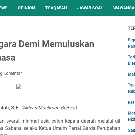
EWS
OPINION
TSAQAFAH
JAWAB SOAL
WAWANCA
TE
Sep
egara Demi Memuluskan
Ras
uasa
Ter
Dit
ng Komentar
Maf
Tsu
Nu
Ret
tuti, S.E.
(Aktivis Muslimah Brebes)
Men
Hiz
 syarat minimal usia calon kepala daerah melalui uji
dha Sabana selaku Ketua Umum Partai Garda Perubahan
Saa