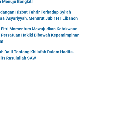
i Menuju Bangkit!
dangan Hizbut Tahrir Terhadap Syi’ah
naa ‘Asyariyyah, Menurut Jubir HT Libanon
l Fitri Momentum Mewujudkan Ketakwaan
 Persatuan Hakiki Dibawah Kepemimpinan
am
lah Dalil Tentang Khilafah Dalam Hadits-
its Rasulullah SAW