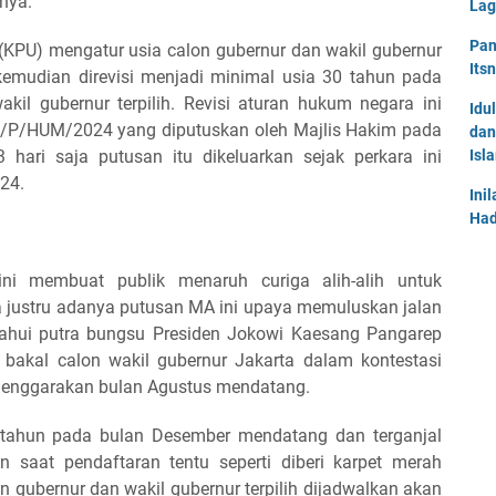
nya.
Lag
Pan
PU) mengatur usia calon gubernur dan wakil gubernur
Its
kemudian direvisi menjadi minimal usia 30 tahun pada
akil gubernur terpilih. Revisi aturan hukum negara ini
Idu
/P/HUM/2024 yang diputuskan oleh Majlis Hakim pada
dan
 hari saja putusan itu dikeluarkan sejak perkara ini
Isl
024.
Ini
Had
ni membuat publik menaruh curiga alih-alih untuk
a justru adanya putusan MA ini upaya memuluskan jalan
ketahui putra bungsu Presiden Jokowi Kaesang Pangarep
bakal calon wakil gubernur Jakarta dalam kontestasi
elenggarakan bulan Agustus mendatang.
 tahun pada bulan Desember mendatang dan terganjal
 saat pendaftaran tentu seperti diberi karpet merah
n gubernur dan wakil gubernur terpilih dijadwalkan akan