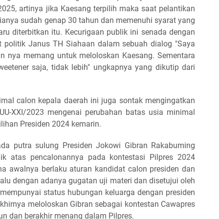
025, artinya jika Kaesang terpilih maka saat pelantikan
 usianya sudah genap 30 tahun dan memenuhi syarat yang
u diterbitkan itu. Kecurigaan publik ini senada dengan
 politik Janus TH Siahaan dalam sebuah dialog "Saya
an nya memang untuk meloloskan Kaesang. Sementara
eetener saja, tidak lebih" ungkapnya yang dikutip dari
mal calon kepala daerah ini juga sontak mengingatkan
UU-XXI/2023 mengenai perubahan batas usia minimal
lihan Presiden 2024 kemarin.
da putra sulung Presiden Jokowi Gibran Rakabuming
ik atas pencalonannya pada kontestasi Pilpres 2024
a awalnya berlaku aturan kandidat calon presiden dan
lalu dengan adanya gugatan uji materi dan disetujui oleh
 mempunyai status hubungan keluarga dengan presiden
akhirnya meloloskan Gibran sebagai kontestan Cawapres
hun dan berakhir menang dalam Pilpres.