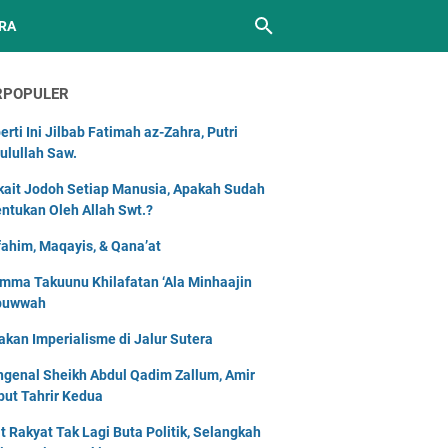
RA
RPOPULER
erti Ini Jilbab Fatimah az-Zahra, Putri
ulullah Saw.
kait Jodoh Setiap Manusia, Apakah Sudah
entukan Oleh Allah Swt.?
ahim, Maqayis, & Qana’at
mma Takuunu Khilafatan ‘Ala Minhaajin
buwwah
akan Imperialisme di Jalur Sutera
genal Sheikh Abdul Qadim Zallum, Amir
but Tahrir Kedua
t Rakyat Tak Lagi Buta Politik, Selangkah