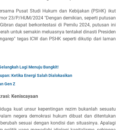
bersama Pusat Studi Hukum dan Kebijakan (PSHK) ikut
mor 23/P/HUM/2024 "Dengan demikian, seperti putusan
ibran dapat berkontestasi di Pemilu 2024, putusan ini
rah untuk semakin meluasnya tentakel dinasti Presiden
ngarep" tegas ICW dan PSHK seperti dikutip dari laman
, Selangkah Lagi Menuju Bangkit!
upan: Ketika Energi Salah Dialokasikan
an Gen Z
rasi: Keniscayaan
duga kuat unsur kepentingan rezim bukanlah sesuatu
 Dalam negera demokrasi hukum dibuat dan ditentukan
erubah sesuai dengan kondisi dan situasinya. Apalagi
 politik yang mewadahi idiologi kapitalisme, sehingga