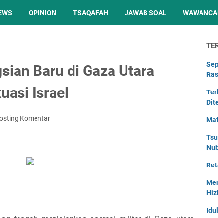
EWS
OPINION
TSAQAFAH
JAWAB SOAL
WAWANCA
TE
Sep
ian Baru di Gaza Utara
Ras
uasi Israel
Ter
Dit
osting Komentar
Maf
Tsu
Nu
Ret
Men
Hiz
Idu