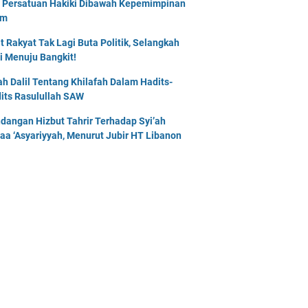
 Persatuan Hakiki Dibawah Kepemimpinan
am
t Rakyat Tak Lagi Buta Politik, Selangkah
i Menuju Bangkit!
lah Dalil Tentang Khilafah Dalam Hadits-
its Rasulullah SAW
dangan Hizbut Tahrir Terhadap Syi’ah
naa ‘Asyariyyah, Menurut Jubir HT Libanon