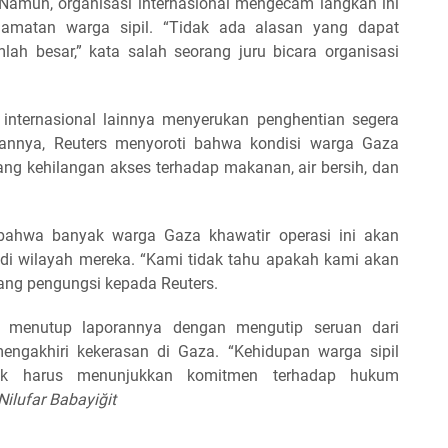
Namun, organisasi internasional mengecam langkah ini
amatan warga sipil. “Tidak ada alasan yang dapat
ah besar,” kata salah seorang juru bicara organisasi
internasional lainnya menyerukan penghentian segera
orannya, Reuters menyoroti bahwa kondisi warga Gaza
g kehilangan akses terhadap makanan, air bersih, dan
bahwa banyak warga Gaza khawatir operasi ini akan
i wilayah mereka. “Kami tidak tahu apakah kami akan
rang pengungsi kepada Reuters.
ers menutup laporannya dengan mengutip seruan dari
mengakhiri kekerasan di Gaza. “Kehidupan warga sipil
hak harus menunjukkan komitmen terhadap hukum
Nilufar Babayiğit