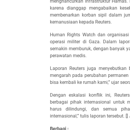
menghancurkan infrastruktur Hamas. 
karena dianggap mengabaikan kesel
membenarkan korban sipil dalam juml
kemanusiaan kepada Reuters.
Human Rights Watch dan organisasi 
operasi militer di Gaza. Dalam lap
semakin memburuk, dengan banyak yan
perawatan medis.
Laporan Reuters juga menyebutkan 
mengarah pada perubahan permanen d
bisa kembali ke rumah kami,” ujar seo
Dengan eskalasi konflik ini, Reut
berbagai pihak internasional untuk 
harus dilindungi, dan semua pi
internasional,” tulis laporan tersebut. []
Berbagi :