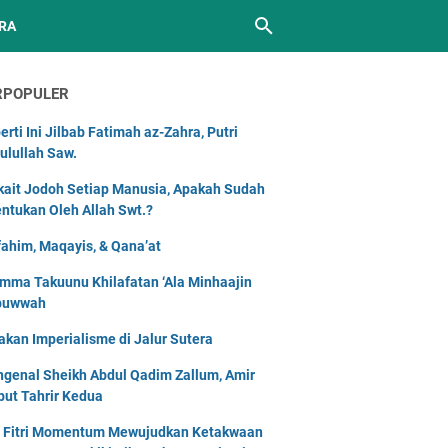
RA
RPOPULER
erti Ini Jilbab Fatimah az-Zahra, Putri
ulullah Saw.
kait Jodoh Setiap Manusia, Apakah Sudah
entukan Oleh Allah Swt.?
ahim, Maqayis, & Qana’at
mma Takuunu Khilafatan ‘Ala Minhaajin
buwwah
akan Imperialisme di Jalur Sutera
genal Sheikh Abdul Qadim Zallum, Amir
but Tahrir Kedua
l Fitri Momentum Mewujudkan Ketakwaan