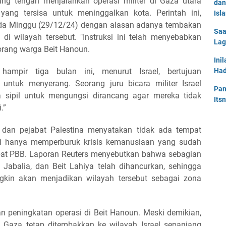
ang tengah menjalankan operasi militer di Gaza utara
dan
ang tersisa untuk meninggalkan kota. Perintah ini,
Isl
pada Minggu (29/12/24) dengan alasan adanya tembakan
Saa
 di wilayah tersebut. "Instruksi ini telah menyebabkan
Lag
orang warga Beit Hanoun.
Ini
hampir tiga bulan ini, menurut Israel, bertujuan
Had
uk menyerang. Seorang juru bicara militer Israel
Pan
a sipil untuk mengungsi dirancang agar mereka tidak
Its
.”
 dan pejabat Palestina menyatakan tidak ada tempat
ni hanya memperburuk krisis kemanusiaan yang sudah
abat PBB. Laporan Reuters menyebutkan bahwa sebagian
, Jabalia, dan Beit Lahiya telah dihancurkan, sehingga
gkin akan menjadikan wilayah tersebut sebagai zona
an peningkatan operasi di Beit Hanoun. Meski demikian,
 Gaza tetap ditembakkan ke wilayah Israel sepanjang