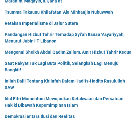
Mafahim, Maqayis, & Qana’at
Tsumma Takuunu Khilafatan ‘Ala Minhaajin Nubuwwah
Retakan Imperialisme di Jalur Sutera
Pandangan Hizbut Tahrir Terhadap Syi’ah Itsnaa ‘Asyariyyah,
Menurut Jubir HT Libanon
Mengenal Sheikh Abdul Qadim Zallum, Amir Hizbut Tahrir Kedua
Saat Rakyat Tak Lagi Buta Politik, Selangkah Lagi Menuju
Bangkit!
Inilah Dalil Tentang Khilafah Dalam Hadits-Hadits Rasulullah
SAW
Idul Fitri Momentum Mewujudkan Ketakwaan dan Persatuan
Hakiki Dibawah Kepemimpinan Islam
Demokrasi antara Ilusi dan Realitas