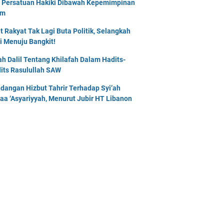
 Persatuan Hakiki Dibawah Kepemimpinan
am
t Rakyat Tak Lagi Buta Politik, Selangkah
i Menuju Bangkit!
lah Dalil Tentang Khilafah Dalam Hadits-
its Rasulullah SAW
dangan Hizbut Tahrir Terhadap Syi’ah
naa ‘Asyariyyah, Menurut Jubir HT Libanon