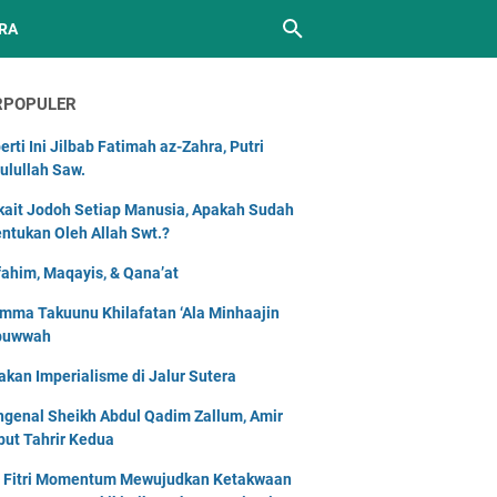
RA
RPOPULER
erti Ini Jilbab Fatimah az-Zahra, Putri
ulullah Saw.
kait Jodoh Setiap Manusia, Apakah Sudah
entukan Oleh Allah Swt.?
ahim, Maqayis, & Qana’at
mma Takuunu Khilafatan ‘Ala Minhaajin
buwwah
akan Imperialisme di Jalur Sutera
genal Sheikh Abdul Qadim Zallum, Amir
but Tahrir Kedua
l Fitri Momentum Mewujudkan Ketakwaan