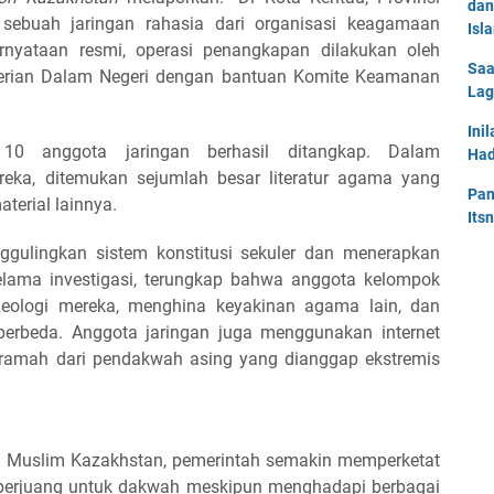
dan
n sebuah jaringan rahasia dari organisasi keagamaan
Isl
ernyataan resmi, operasi penangkapan dilakukan oleh
Saa
terian Dalam Negeri dengan bantuan Komite Keamanan
Lag
Ini
, 10 anggota jaringan berhasil ditangkap. Dalam
Had
reka, ditemukan sejumlah besar literatur agama yang
Pan
terial lainnya.
Its
nggulingkan sistem konstitusi sekuler dan menerapkan
elama investigasi, terungkap bahwa anggota kelompok
deologi mereka, menghina keyakinan agama lain, dan
rbeda. Anggota jaringan juga menggunakan internet
ramah dari pendakwah asing yang dianggap ekstremis
t Muslim Kazakhstan, pemerintah semakin memperketat
g berjuang untuk dakwah meskipun menghadapi berbagai