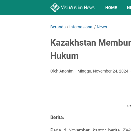
HOME
N
Beranda
/
Internasional
/
News
Kazakhstan Memburu 
Hukum
Oleh Anonim
Minggu, November 24, 2024
يم
Berita:
Pada 4 November, kantor berita
Zak