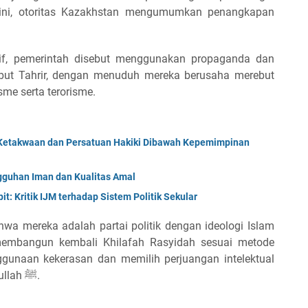
ini, otoritas Kazakhstan mengumumkan penangkapan
sif, pemerintah disebut menggunakan propaganda dan
but Tahrir, dengan menuduh mereka berusaha merebut
me serta terorisme.
Ketakwaan dan Persatuan Hakiki Dibawah Kepemimpinan
uhan Iman dan Kualitas Amal
t: Kritik IJM terhadap Sistem Politik Sekular
wa mereka adalah partai politik dengan ideologi Islam
embangun kembali Khilafah Rasyidah sesuai metode
ggunaan kekerasan dan memilih perjuangan intelektual
serta politik, meneladani metode Rasulullah ﷺ.