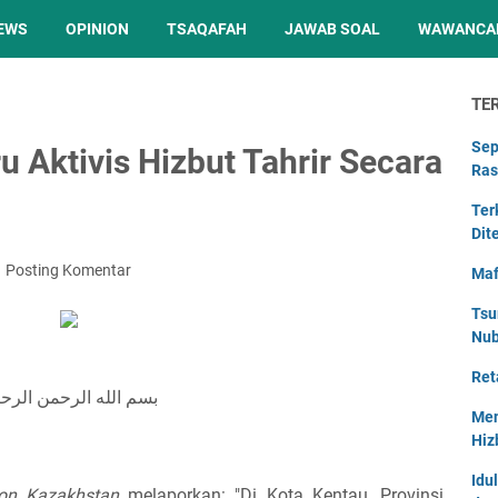
EWS
OPINION
TSAQAFAH
JAWAB SOAL
WAWANCA
TE
Sep
Aktivis Hizbut Tahrir Secara
Ras
Ter
Dit
Posting Komentar
Maf
Tsu
Nu
Ret
بسم الله الرحمن الرح
Men
Hiz
Idu
on Kazakhstan
melaporkan: "Di Kota Kentau, Provinsi